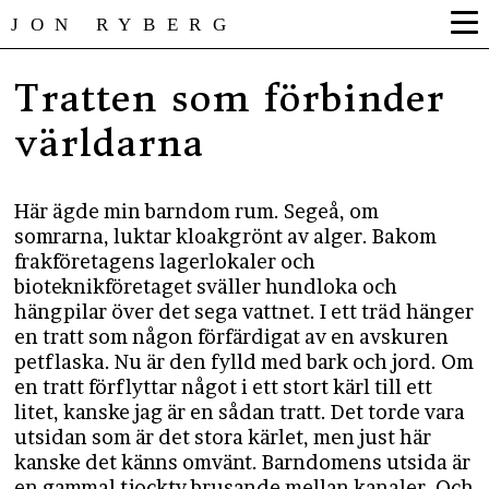
JON RYBERG
Tratten som förbinder
världarna
Här ägde min barndom rum. Segeå, om
somrarna, luktar kloakgrönt av alger. Bakom
frakföretagens lagerlokaler och
bioteknikföretaget sväller hundloka och
hängpilar över det sega vattnet. I ett träd hänger
en tratt som någon förfärdigat av en avskuren
petflaska. Nu är den fylld med bark och jord. Om
en tratt förflyttar något i ett stort kärl till ett
litet, kanske jag är en sådan tratt. Det torde vara
utsidan som är det stora kärlet, men just här
kanske det känns omvänt. Barndomens utsida är
en gammal tjocktv brusande mellan kanaler. Och