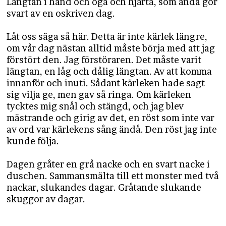
Längtan i hand och öga och hjärta, som ändå gör
svart av en oskriven dag.
Låt oss säga så här. Detta är inte kärlek längre,
om vår dag nästan alltid måste börja med att jag
förstört den. Jag förstöraren. Det måste varit
längtan, en låg och dålig längtan. Av att komma
innanför och inuti. Sådant kärleken hade sagt
sig vilja ge, men gav så ringa. Om kärleken
tycktes mig snål och stängd, och jag blev
mästrande och girig av det, en röst som inte var
av ord var kärlekens sång ändå. Den röst jag inte
kunde följa.
Dagen gråter en grå nacke och en svart nacke i
duschen. Sammansmälta till ett monster med två
nackar, slukandes dagar. Gråtande slukande
skuggor av dagar.