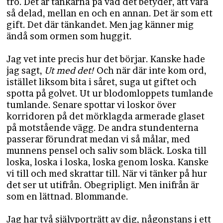
tro. Det är tankarna på vad det betyder, att vara
så delad, mellan en och en annan. Det är som ett
gift. Det där tänkandet. Men jag känner mig
ändå som ormen som huggit.
Jag vet inte precis hur det börjar. Kanske hade
jag sagt,
Ut med det!
Och när där inte kom ord,
istället liksom bita i såret, suga ut giftet och
spotta på golvet. Ut ur blodomloppets tumlande
tumlande. Senare spottar vi loskor över
korridoren på det mörklagda armerade glaset
på motstående vägg. De andra stundenterna
passerar förundrat medan vi så målar, med
munnens pensel och saliv som bläck. Loska till
loska, loska i loska, loska genom loska. Kanske
vi till och med skrattar till. När vi tänker på hur
det ser ut utifrån. Obegripligt. Men inifrån är
som en lättnad. Blommande.
Jag har två självporträtt av dig, någonstans i ett