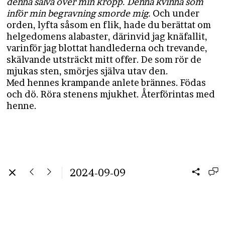
denna salva över min kropp. Denna kvinna som
inför min begravning smorde mig.
Och under
orden, lyfta såsom en flik, hade du berättat om
helgedomens alabaster, därinvid jag knäfallit,
varinför jag blottat handlederna och trevande,
skälvande utsträckt mitt offer. De som rör de
mjukas sten, smörjes själva utav den.
Med hennes krampande anlete brännes. Födas
och dö. Röra stenens mjukhet. Återförintas med
henne.
2024-09-09