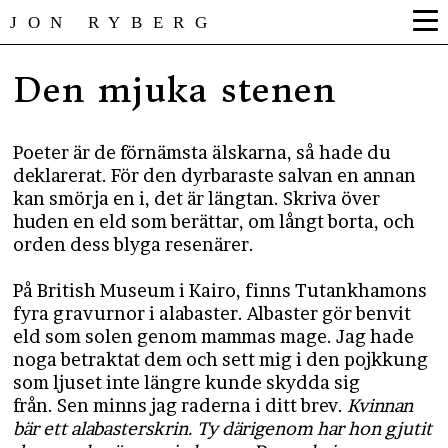
JON RYBERG
Den mjuka stenen
Poeter är de förnämsta älskarna, så hade du
deklarerat. För den dyrbaraste salvan en annan
kan smörja en i, det är längtan. Skriva över
huden en eld som berättar, om långt borta, och
orden dess blyga resenärer.
På British Museum i Kairo, finns Tutankhamons
fyra gravurnor i alabaster. Albaster gör benvit
eld som solen genom mammas mage. Jag hade
noga betraktat dem och sett mig i den pojkkung
som ljuset inte längre kunde skydda sig
från. Sen minns jag raderna i ditt brev.
Kvinnan
bär ett alabasterskrin.
Ty därigenom har hon gjutit