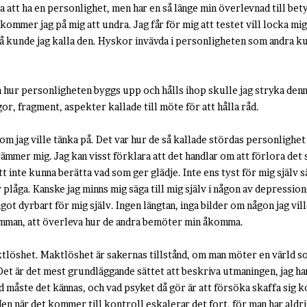
pa att ha en personlighet, men har en så länge min överlevnad till bet
kommer jag på mig att undra. Jag får för mig att testet vill locka mig
 kunde jag kalla den. Hyskor invävda i personligheten som andra kun
 hur personligheten byggs upp och hålls ihop skulle jag stryka denna 
or, fragment, aspekter kallade till möte för att hålla råd.
om jag ville tänka på. Det var hur de så kallade stördas personlighet s
rämmer mig. Jag kan visst förklara att det handlar om att förlora det
att inte kunna berätta vad som ger glädje. Inte ens tyst för mig själv
plåga. Kanske jag minns mig säga till mig själv i någon av depressione
ågot dyrbart för mig själv. Ingen längtan, inga bilder om någon jag vil
omman, att överleva hur de andra bemöter min åkomma.
tlöshet. Maktlöshet är sakernas tillstånd, om man möter en värld so
Det är det mest grundläggande sättet att beskriva utmaningen, jag ha
ud måste det kännas, och vad psyket då gör är att försöka skaffa sig 
Men när det kommer till kontroll eskalerar det fort, för man har aldr