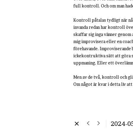
full kontroll. Och om man hade
Kontroll påtalas tydligt när n
invanda redan har kontroll öve
skaffar sig inga vänner genom a
mig improvisera eller en coach
förehavande. Improviserande bet
ickekontruktiva sätt att göra s
uppmaning. Eller ett överlämn
Men av de två, kontroll och glä
Om något är kvar i detta liv at
2024-0