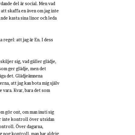
ydande del är social. Men vad
 att skaffa en även om jag inte
de kasta sina linor och leda
regel: att jag är En. I dess
kiljer sig, vad gäller glädje,
 som ger glädje, men det
 säga det. Glädjeämnena
rna, att jag kan bota mig själv
le vara. Kvar, bara det som
m gör ont, om man inuti sig
r inte kontroll över utsidan
kontroll. Över dagarna,
ig nog kontroll, man har aldrig