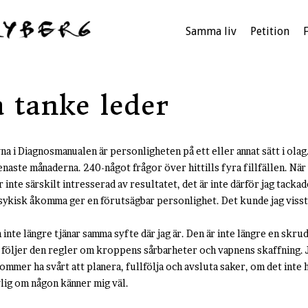
Samma liv
Petition
 tanke leder
 i Diagnosmanualen är personligheten på ett eller annat sätt i olag
aste månaderna. 240-något frågor över hittills fyra fillfällen. När 
r inte särskilt intresserad av resultatet, det är inte därför jag tackade
sykisk åkomma ger en förutsägbar personlighet. Det kunde jag visst 
inte längre tjänar samma syfte där jag är. Den är inte längre en skrud
 följer den regler om kroppens sårbarheter och vapnens skaffning. 
mmer ha svårt att planera, fullfölja och avsluta saker, om det inte 
lig om någon känner mig väl.