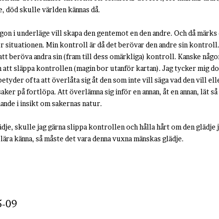
, död skulle världen kännas då.
ågon i underläge vill skapa den gentemot en den andre. Och då märks 
r situationen. Min kontroll är då det berövar den andre sin kontroll.
tt beröva andra sin (fram till dess omärkliga) kontroll. Kanske någon 
 att släppa kontrollen (magin bor utanför kartan). Jag tycker mig do
yder ofta att överlåta sig åt den som inte vill säga vad den vill eller
aker på fortlöpa. Att överlämna sig inför en annan, åt en annan, lät s
ande i insikt om sakernas natur.
dje, skulle jag gärna slippa kontrollen och hålla hårt om den glädje ja
t lära känna, så måste det vara denna vuxna mänskas glädje.
5-09