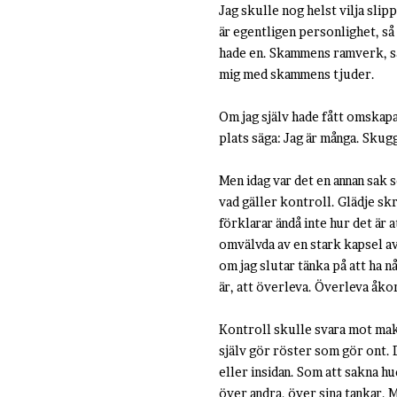
Jag skulle nog helst vilja slip
är egentligen personlighet, så 
hade en. Skammens ramverk, så
mig med skammens tjuder.
Om jag själv hade fått omskapa
plats säga: Jag är många. Skugg
Men idag var det en annan sak s
vad gäller kontroll. Glädje sk
förklarar ändå inte hur det är 
omvälvda av en stark kapsel av 
om jag slutar tänka på att ha n
är, att överleva. Överleva åk
Kontroll skulle svara mot mak
själv gör röster som gör ont. 
eller insidan. Som att sakna h
över andra, över sina tankar. 