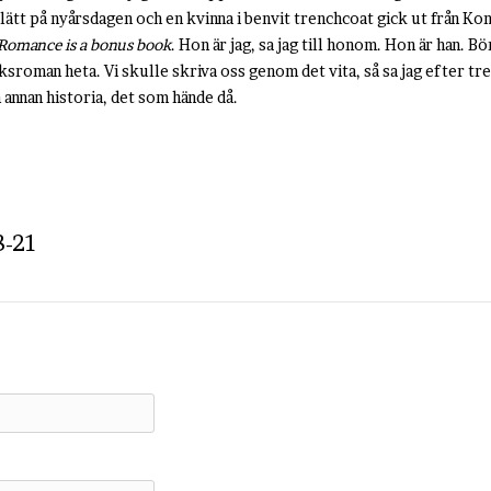
lätt på nyårsdagen och en kvinna i benvit trenchcoat gick ut från K
Romance is a bonus book
. Hon är jag, sa jag till honom. Hon är han. B
eksroman heta. Vi skulle skriva oss genom det vita, så sa jag efter tre
 annan historia, det som hände då.
8-21