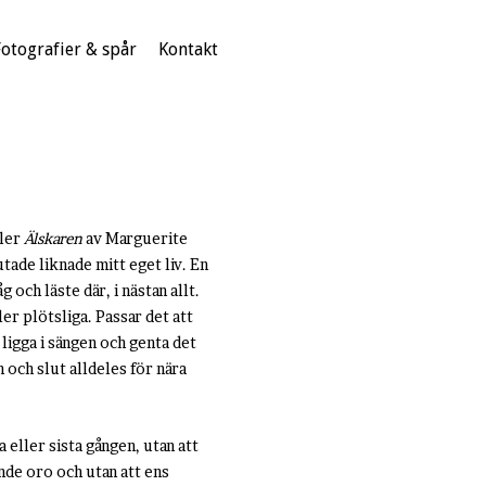
Fotografier & spår
Kontakt
ller
Älskaren
av Marguerite
tade liknade mitt eget liv. En
 och läste där, i nästan allt.
r plötsliga. Passar det att
 ligga i sängen och genta det
 och slut alldeles för nära
a eller sista gången, utan att
nde oro och utan att ens