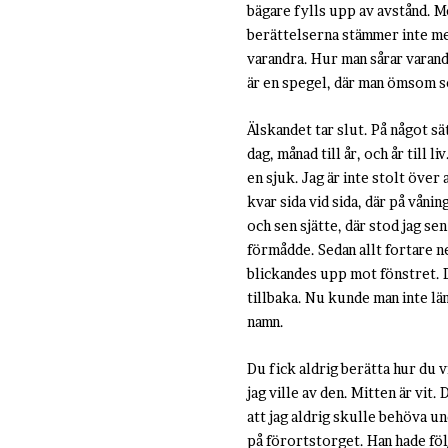
bägare fylls upp av avstånd. Me
berättelserna stämmer inte med 
varandra. Hur man sårar varan
är en spegel, där man ömsom s
Älskandet tar slut. På något sä
dag, månad till år, och år till
en sjuk. Jag är inte stolt öve
kvar sida vid sida, där på vånin
och sen sjätte, där stod jag se
förmådde. Sedan allt fortare ned
blickandes upp mot fönstret. De
tillbaka. Nu kunde man inte län
namn.
Du fick aldrig berätta hur du 
jag ville av den. Mitten är vit.
att jag aldrig skulle behöva un
på förortstorget. Han hade föl