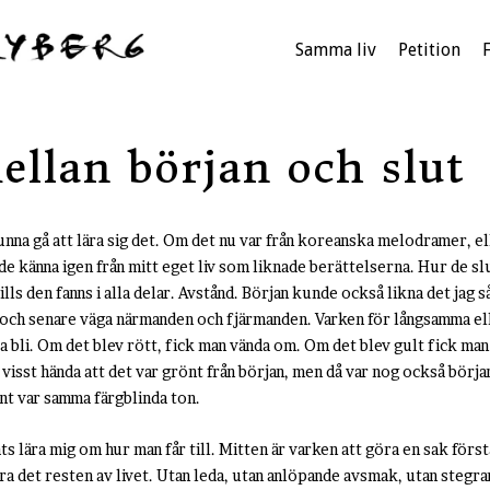
Samma liv
Petition
ellan början och slut
nna gå att lära sig det. Om det nu var från koreanska melodramer, e
e känna igen från mitt eget liv som liknade berättelserna. Hur de slu
ls den fanns i alla delar. Avstånd. Början kunde också likna det jag såg
och senare väga närmanden och fjärmanden. Varken för långsamma elle
åta bli. Om det blev rött, fick man vända om. Om det blev gult fick man
isst hända att det var grönt från början, men då var nog också början
nt var samma färgblinda ton.
ts lära mig om hur man får till. Mitten är varken att göra en sak först
 det resten av livet. Utan leda, utan anlöpande avsmak, utan stegra