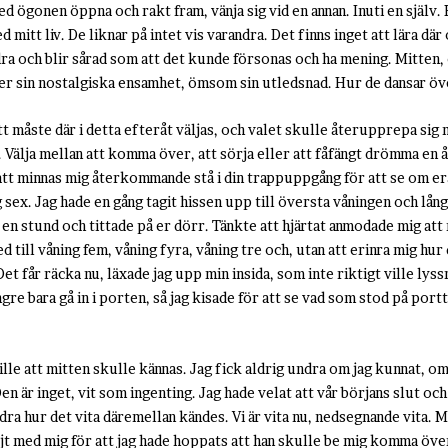
d ögonen öppna och rakt fram, vänja sig vid en annan. Inuti en själv. 
mitt liv. De liknar på intet vis varandra. Det finns inget att lära dä
dra och blir sårad som att det kunde försonas och ha mening. Mitten
er sin nostalgiska ensamhet, ömsom sin utledsnad. Hur de dansar öv
tt måste där i detta efteråt väljas, och valet skulle återupprepa sig m
 liv. Välja mellan att komma över, att sörja eller att fåfängt drömma e
r att minnas mig återkommande stå i din trappuppgång för att se om e
g sex. Jag hade en gång tagit hissen upp till översta våningen och lång
n en stund och tittade på er dörr. Tänkte att hjärtat anmodade mig att 
 till våning fem, våning fyra, våning tre och, utan att erinra mig hur d
t får räcka nu, läxade jag upp min insida, som inte riktigt ville lys
gre bara gå in i porten, så jag kisade för att se vad som stod på portt
ville att mitten skulle kännas. Jag fick aldrig undra om jag kunnat, 
 Den är inget, vit som ingenting. Jag hade velat att vår börjans slut och
dra hur det vita däremellan kändes. Vi är vita nu, nedsegnande vita. Mi
jt med mig för att jag hade hoppats att han skulle be mig komma öve