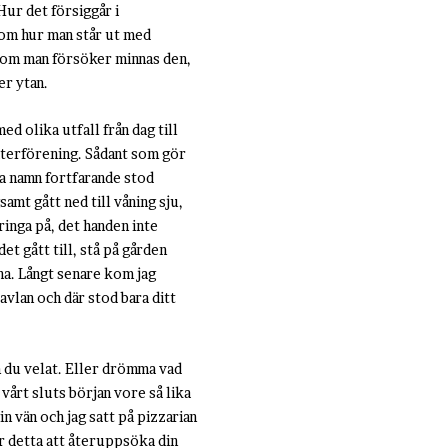
Hur det försiggår i
r om hur man står ut med
, om man försöker minnas den,
er ytan.
ed olika utfall från dag till
n återförening. Sådant som gör
ra namn fortfarande stod
samt gått ned till våning sju,
ringa på, det handen inte
et gått till, stå på gården
sna. Långt senare kom jag
avlan och där stod bara ditt
om du velat. Eller drömma vad
 vårt sluts början vore så lika
n vän och jag satt på pizzarian
r detta att återuppsöka din