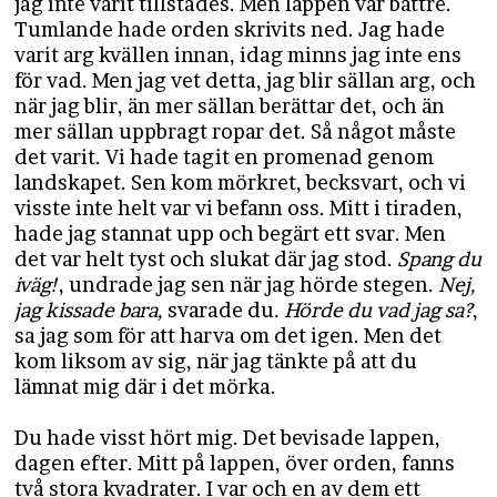
jag inte varit tillstädes. Men lappen var bättre.
Tumlande hade orden skrivits ned. Jag hade
varit arg kvällen innan, idag minns jag inte ens
för vad. Men jag vet detta, jag blir sällan arg, och
när jag blir, än mer sällan berättar det, och än
mer sällan uppbragt ropar det. Så något måste
det varit. Vi hade tagit en promenad genom
landskapet. Sen kom mörkret, becksvart, och vi
visste inte helt var vi befann oss. Mitt i tiraden,
hade jag stannat upp och begärt ett svar. Men
det var helt tyst och slukat där jag stod.
Spang du
iväg!
, undrade jag sen när jag hörde stegen.
Nej,
jag kissade bara,
svarade du
. Hörde du vad jag sa?
,
sa jag som för att harva om det igen. Men det
kom liksom av sig, när jag tänkte på att du
lämnat mig där i det mörka.
Du hade visst hört mig. Det bevisade lappen,
dagen efter. Mitt på lappen, över orden, fanns
två stora kvadrater. I var och en av dem ett