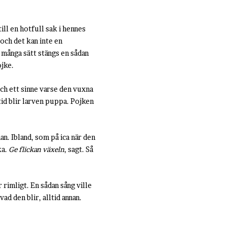
ll en hotfull sak i hennes
och det kan inte en
 många sätt stängs en sådan
ojke.
och ett sinne varse den vuxna
ltid blir larven puppa. Pojken
an. Ibland, som på ica när den
ka.
Ge flickan växeln
, sagt. Så
är rimligt. En sådan sång ville
ad den blir, alltid annan.