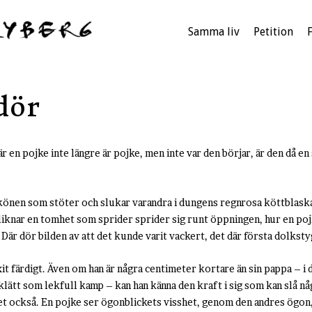
Samma liv
Petition
dör
är en pojke inte längre är pojke, men inte var den börjar, är den då e
könen som stöter och slukar varandra i dungens regnrosa köttblaska
t liknar en tomhet som sprider sprider sig runt öppningen, hur en p
 Där dör bilden av att det kunde varit vackert, det där första dolkst
t färdigt. Även om han är några centimeter kortare än sin pappa – i 
lätt som lekfull kamp – kan han känna den kraft i sig som kan slå någ
et också. En pojke ser ögonblickets visshet, genom den andres ögon