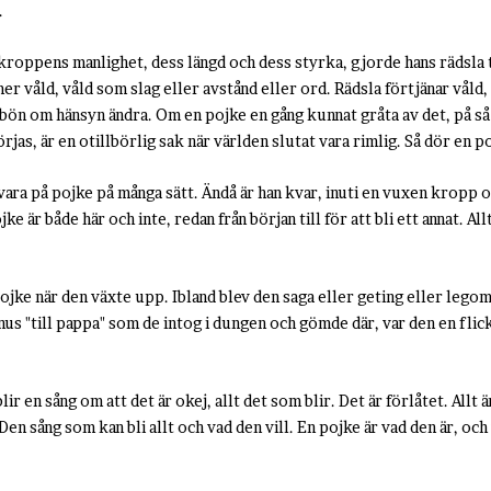
.
roppens manlighet, dess längd och dess styrka, gjorde hans rädsla ti
 våld, våld som slag eller avstånd eller ord. Rädsla förtjänar våld, 
ön om hänsyn ändra. Om en pojke en gång kunnat gråta av det, på så
rjas, är en otillbörlig sak när världen slutat vara rimlig. Så dör en p
 vara på pojke på många sätt. Ändå är han kvar, inuti en vuxen kropp 
e är både här och inte, redan från början till för att bli ett annat. Al
ojke när den växte upp. Ibland blev den saga eller geting eller legom
nus "till pappa" som de intog i dungen och gömde där, var den en flic
blir en sång om att det är okej, allt det som blir. Det är förlåtet. Allt 
en sång som kan bli allt och vad den vill. En pojke är vad den är, och v