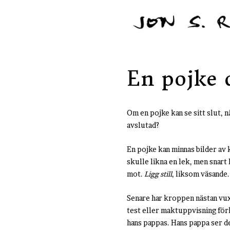
En pojke 
Om en pojke kan se sitt slut, n
avslutad?
En pojke kan minnas bilder av 
skulle likna en lek, men snar
mot.
Ligg still
, liksom väsande.
Senare har kroppen nästan vuxi
test eller maktuppvisning förk
hans pappas. Hans pappa ser d