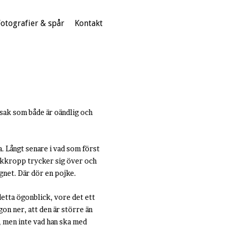
Fotografier & spår
Kontakt
n sak som både är oändlig och
. Långt senare i vad som först
ojkkropp trycker sig över och
ygnet. Där dör en pojke.
detta ögonblick, vore det ett
on ner, att den är större än
, men inte vad han ska med