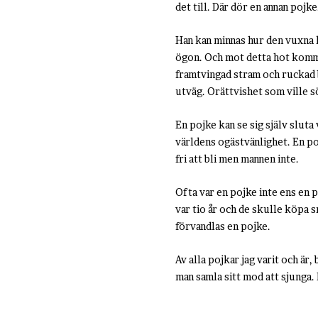
det till. Där dör en annan pojke
Han kan minnas hur den vuxna k
ögon. Och mot detta hot kommer
framtvingad stram och ruckad b
utväg. Orättvishet som ville sö
En pojke kan se sig själv sluta
världens ogästvänlighet. En pojk
fri att bli men mannen inte.
Ofta var en pojke inte ens en p
var tio år och de skulle köpa s
förvandlas en pojke.
Av alla pojkar jag varit och är, 
man samla sitt mod att sjunga. D