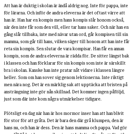
Att han är duktig i skolan är ändå aldrig nog. Inte för pappa, inte
för lärarna. Och inför de andra eleverna är det oftast värre att
han är. Han har en kompis men hans kompis slår honom också,
när den inte får som den vill, eller tar hans saker. Och när han en
gång slår tillbaka, inte med nävar utan ord, går kompisen till sin
mamma, som går till hans, vilken säger till honom att han inte får
reta sin kompis. Sen slutar de vara kompisar. Han får en annan
kompis, som de andra eleverna är rädda för. De sitter längst bak
i klassen och han förklarar för sin kompis som inte är särskillt
bra i skolan. Kanske han inte pratar nåt vidare i klassen längre
heller. Som om han sover sig genom lektionerna. Inte riktigt
men nära nog. Det är en märklig sak att upptäcka att bristen på
ansträngning inte gör nån skillnad. Det kommer ingen påföljd,
just som där inte kom några utmärkelser tidigare.
Plötsligt en dag när han är hos mormor inser han att han blivit
för stor för att gråta. Det är bara den där grå klumpen, den är
hans nu, och han är dess. Den är hans mamma och pappa. Vad gör