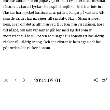
man då? Sådant kan en pojke viga ett helt liv efteråt att försöka
räkna ut, utan att lyckas. Den spillda mjölken klättrar inte in i
flaskan hur mycket han än stirrar på den. Ringar på vattnet. Allt
som de sa, det han nu säger till sig själv. Skam. Skam är inget
hem, även om det är allt man vet. Hur kan man vara någon, höra
till något, om man var man än går bär med sig det som är
motsatsen till hem. Rösten som säger till honom att han aldrig
räcker till, aldrig är nog. Och den rösten är hans egen och han
gör orden den räcker honom.
2024-05-01