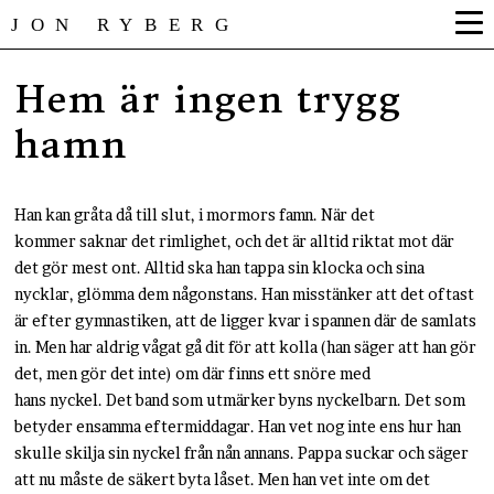
JON RYBERG
Hem är ingen trygg
hamn
Han kan gråta då till slut, i mormors famn. När det
kommer saknar det rimlighet, och det är alltid riktat mot där
det gör mest ont. Alltid ska han tappa sin klocka och sina
nycklar, glömma dem någonstans. Han misstänker att det oftast
är efter gymnastiken, att de ligger kvar i spannen där de samlats
in. Men har aldrig vågat gå dit för att kolla (han säger att han gör
det, men gör det inte) om där finns ett snöre med
hans nyckel. Det band som utmärker byns nyckelbarn. Det som
betyder ensamma eftermiddagar. Han vet nog inte ens hur han
skulle skilja sin nyckel från nån annans. Pappa suckar och säger
att nu måste de säkert byta låset. Men han vet inte om det