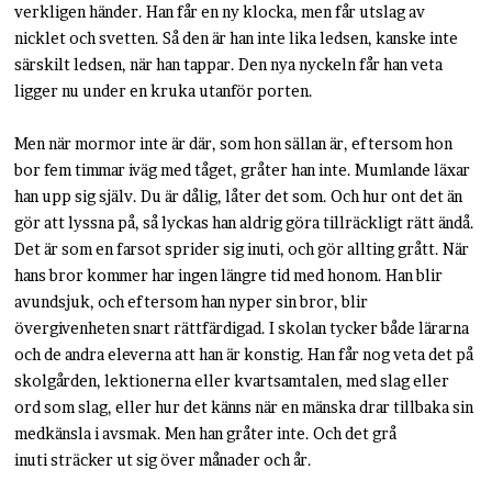
verkligen händer. Han får en ny klocka, men får utslag av
nicklet och svetten. Så den är han inte lika ledsen, kanske inte
särskilt ledsen, när han tappar. Den nya nyckeln får han veta
ligger nu under en kruka utanför porten.
Men när mormor inte är där, som hon sällan är, eftersom hon
bor fem timmar iväg med tåget, gråter han inte. Mumlande läxar
han upp sig själv. Du är dålig, låter det som. Och hur ont det än
gör att lyssna på, så lyckas han aldrig göra tillräckligt rätt ändå.
Det är som en farsot sprider sig inuti, och gör allting grått. När
hans bror kommer har ingen längre tid med honom. Han blir
avundsjuk, och eftersom han nyper sin bror, blir
övergivenheten snart rättfärdigad. I skolan tycker både lärarna
och de andra eleverna att han är konstig. Han får nog veta det på
skolgården, lektionerna eller kvartsamtalen, med slag eller
ord som slag, eller hur det känns när en mänska drar tillbaka sin
medkänsla i avsmak. Men han gråter inte. Och det grå
inuti sträcker ut sig över månader och år.