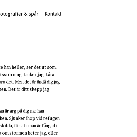
Fotografier & spår
Kontakt
e han heller, ser det ut som.
tsstörning, tänker jag. Låta
ara det. Men det är ändå dig jag
men. Det är ditt skepp jag
an är arg på dig när han
fiken. Sjunker ihop vid refugen
kilda, för att man är fångad i
ta om stormen heter jag, eller