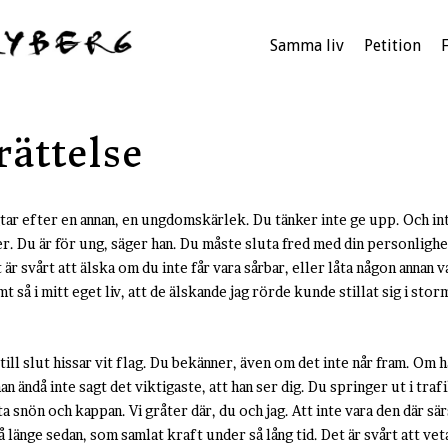
Samma liv
Petition
rättelse
tar efter en annan, en ungdomskärlek. Du tänker inte ge upp. Och int
er. Du är för ung, säger han. Du måste sluta fred med din personlighe
är svårt att älska om du inte får vara sårbar, eller låta någon annan v
t så i mitt eget liv, att de älskande jag rörde kunde stillat sig i stor
 till slut hissar vit flag. Du bekänner, även om det inte når fram. Om h
an ändå inte sagt det viktigaste, att han ser dig. Du springer ut i tra
snön och kappan. Vi gråter där, du och jag. Att inte vara den där särs
 länge sedan, som samlat kraft under så lång tid. Det är svårt att ve