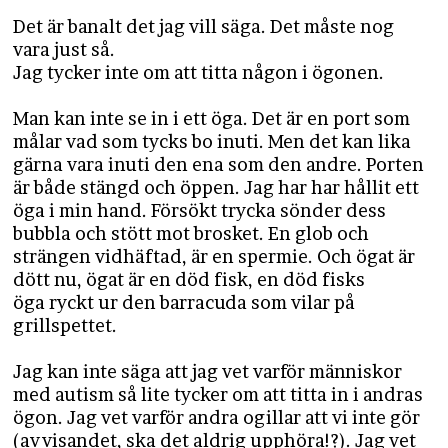
Det är banalt det jag vill säga. Det måste nog
vara just så.
​​​​​​​Jag tycker inte om att titta någon i ögonen.
Man kan inte se in i ett öga. Det är en port som
målar vad som tycks bo inuti. Men det kan lika
gärna vara inuti den ena som den andre. Porten
är både stängd och öppen. Jag har har hållit ett
öga i min hand. Försökt trycka sönder dess
bubbla och stött mot brosket. En glob och
strängen vidhäftad, är en spermie. Och ögat är
dött nu, ögat är en död fisk, en död fisks
öga ryckt ur den barracuda som vilar på
grillspettet.
Jag kan inte säga att jag vet varför människor
med autism så lite tycker om att titta in i andras
ögon. Jag vet varför andra ogillar att vi inte gör
(avvisandet, ska det aldrig upphöra!?). Jag vet