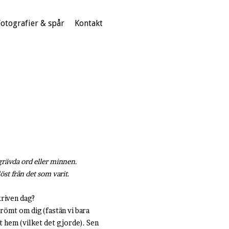
Fotografier & spår
Kontakt
dgrävda ord eller minnen
.
öst från det som varit
.
kriven dag?
drömt om dig (fastän vi bara
t hem (vilket det gjorde). Sen