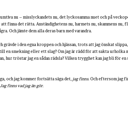
sumtiva nu – misslyckandets nu, det lyckosamma nuet och på veckop
 att finna det rätta. Anständighetens nu, harmets nu, skammens nu, 
några. Och jämte dem alla deras barn med varandra.
ch grävde i den egna kroppen och hjässan, trots att jag önskat slippa,
ill en smekning eller ett slag? Om jag är rädd för att sakta urholka mi
nnan, hur tröstar jag en sådan rädsla? Vilken trygghet kan jag bli för e
säga, och jag kommer fortsätta säga det,
jag finns
. Och eftersom jag f
Jag finns vad jag än gör.