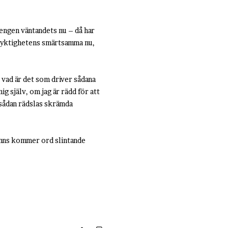
engen väntandets nu – då har
flyktighetens smärtsamma nu,
 vad är det som driver sådana
g själv, om jag är rädd för att
n sådan rädslas skrämda
inns kommer ord slintande