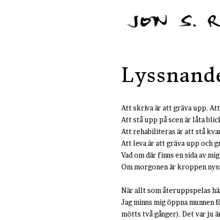
Lyssnande
Att skriva är att gräva upp. Att
Att stå upp på scen är låta blic
Att rehabiliteras är att stå kv
Att leva är att gräva upp och g
Vad om där finns en sida av mi
Om morgonen är kroppen nyss
När allt som återuppspelas hän
Jag minns mig öppna munnen för 
mötts två gånger). Det var ju ä