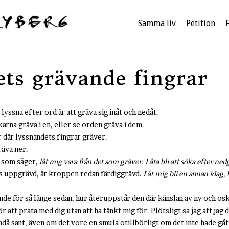
Samma liv
Petition
ts grävande fingrar
 lyssna efter ord är att gräva sig inåt och nedåt.
karna gräva i en, eller se orden gräva i dem.
ar där lyssnandets fingrar gräver.
räva ner.
g som säger,
låt mig vara från det som gräver. Låta bli att söka efter ne
 uppgrävd, är kroppen redan färdiggrävd.
Låt mig bli en annan idag, l
de för så länge sedan, hur återuppstår den där känslan av ny och os
att prata med dig utan att ha tänkt mig för. Plötsligt sa jag att jag 
ndå sant, även om det vore en smula otillbörligt om det inte hade gåt