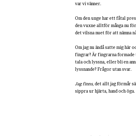
var vi vänner.
Om den unge har ett fåtal pre
den vuxne alltför många nu för
det vilsna nuet för att nämna 
Om jag nu ändå satte mig här o
fingrar? Är fingrarna formade t
tala och lyssna, eller bli en a
lyssnande? Frågor utan svar.
Jag finns
, det allt jag förmår 
sippra ur hjärta, hand och öga.