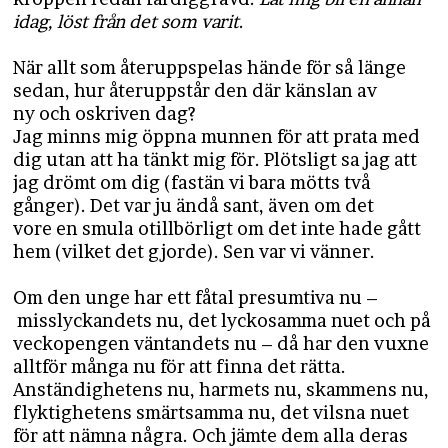
idag, löst från det som varit
.
När allt som återuppspelas hände för så länge
sedan, hur återuppstår den där känslan av
ny och oskriven dag?
Jag minns mig öppna munnen för att prata med
dig utan att ha tänkt mig för. Plötsligt sa jag att
jag drömt om dig (fastän vi bara mötts två
gånger). Det var ju ändå sant, även om det
vore en smula otillbörligt om det inte hade gått
hem (vilket det gjorde). Sen var vi vänner.
Om den unge har ett fåtal presumtiva nu –
misslyckandets nu, det lyckosamma nuet och på
veckopengen väntandets nu – då har den vuxne
alltför många nu för att finna det rätta.
Anständighetens nu, harmets nu, skammens nu,
flyktighetens smärtsamma nu, det vilsna nuet
för att nämna några. Och jämte dem alla deras