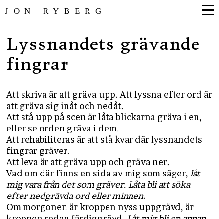
JON RYBERG
Lyssnandets grävande
fingrar
Att skriva är att gräva upp. Att lyssna efter ord är
att gräva sig inåt och nedåt.
Att stå upp på scen är låta blickarna gräva i en,
eller se orden gräva i dem.
Att rehabiliteras är att stå kvar där lyssnandets
fingrar gräver.
Att leva är att gräva upp och gräva ner.
Vad om där finns en sida av mig som säger,
låt
mig vara från det som gräver. Låta bli att söka
efter nedgrävda ord eller minnen
.
Om morgonen är kroppen nyss uppgrävd, är
kroppen redan färdiggrävd.
Låt mig bli en annan