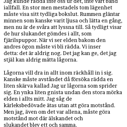
Jag kunde rädda inte oss ur det, inte vårt band
iallfall. En stor men mestadels tom lägenhet
måste visa sitt tydliga bokslut. Rummen gläntar
minnen som kanske varit ljusa och lätta en gång,
men nu är de svåra att lyssna till. Så tydligt visar
de hur slukandet gömdes i allt, som
fjärilspuppor. När vi ser elden bakom den
andres ögon måste vi bli rädda. Vi inser
detta: det är aldrig nog. Det jag kan ge, det jag
stjäl kan aldrig mätta lågorna.
Lågorna vill dra in allt inom räckhåll in i sig.
Kanske måste avståndet då försöka rädda en
liten skärva kallad Jag ur lågorna som sprider
sig. En ynka liten gnista undan den stora mörka
elden i allts mitt. Jag såg de
kärleksbedövade ätas utan att göra motstånd.
Men jag, även om det var allena, måste göra
motstånd mot där älskandet och
slukandet blev ett och samma.