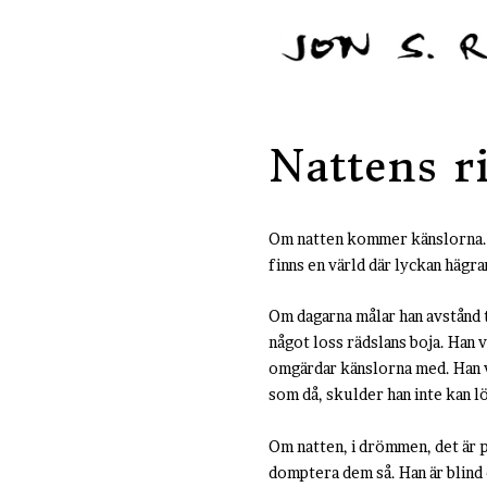
Nattens r
Om natten kommer känslorna. Nä
finns en värld där lyckan hägra
Om dagarna målar han avstånd t
något loss rädslans boja. Han v
omgärdar känslorna med. Han vet
som då, skulder han inte kan l
Om natten, i drömmen, det är p
domptera dem så. Han är blind 