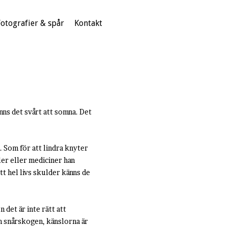
Fotografier & spår
Kontakt
nns det svårt att somna. Det
. Som för att lindra knyter
aler eller mediciner han
tt hel livs skulder känns de
 det är inte rätt att
om snårskogen, känslorna är