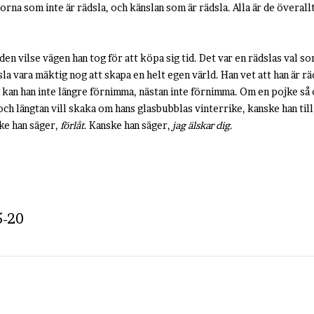
na som inte är rädsla, och känslan som är rädsla. Alla är de överallt
den vilse vägen han tog för att köpa sig tid. Det var en rädslas val so
sla vara mäktig nog att skapa en helt egen värld. Han vet att han är rä
n kan han inte längre förnimma, nästan inte förnimma. Om en pojke så 
 och längtan vill skaka om hans glasbubblas vinterrike, kanske han ti
ke han säger,
förlåt
. Kanske han säger,
jag älskar dig
.
5-20