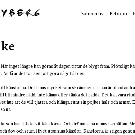
Samma liv
Petition
ike
r inget längre kan göras åt dagen tittar de blygt fram. Plötsligt kä
r. Ändå är det för sent att göra något åt den.
ill känslorna. Det finns mycket som skrämmer när han är bland andra
ill bli mindre rädd, inte känna eller tänka det rädda. Det kan vara rit
 hur att de vill tjattra och klänga runt sin pojkes hals och armar. E
ösa ut.
latsen han tillskrivit känslorna. Och drömmarna minns han sällan. Men
och döv och stum i livet utan sina känslor. Känslorna är stigen gen