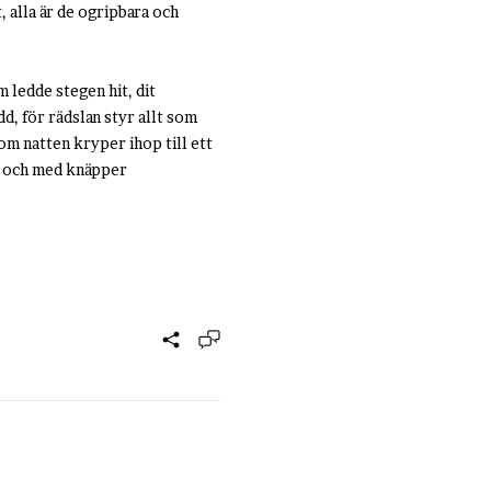
, alla är de ogripbara och
m ledde stegen hit, dit
dd, för rädslan styr allt som
om natten kryper ihop till ett
ll och med knäpper