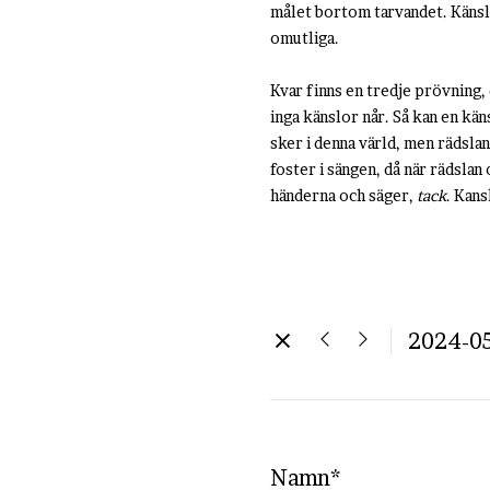
målet bortom tarvandet. Känslor
omutliga.
Kvar finns en tredje prövning, 
inga känslor når. Så kan en kän
sker i denna värld, men rädsla
foster i sängen, då när rädslan
händerna och säger,
tack
. Kans
2024-0
Namn*