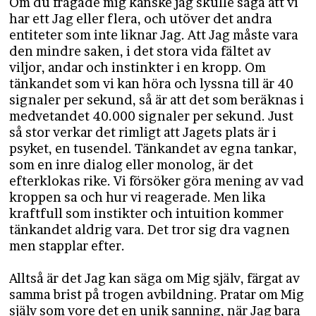
Om du frågade mig kanske jag skulle säga att vi
har ett Jag eller flera, och utöver det andra
entiteter som inte liknar Jag. Att Jag måste vara
den mindre saken, i det stora vida fältet av
viljor, andar och instinkter i en kropp. Om
tänkandet som vi kan höra och lyssna till är 40
signaler per sekund, så är att det som beräknas i
medvetandet 40.000 signaler per sekund. Just
så stor verkar det rimligt att Jagets plats är i
psyket, en tusendel. Tänkandet av egna tankar,
som en inre dialog eller monolog, är det
efterklokas rike. Vi försöker göra mening av vad
kroppen sa och hur vi reagerade. Men lika
kraftfull som instikter och intuition kommer
tänkandet aldrig vara. Det tror sig dra vagnen
men stapplar efter.
Alltså är det Jag kan säga om Mig själv, färgat av
samma brist på trogen avbildning. Pratar om Mig
själv som vore det en unik sanning, när Jag bara