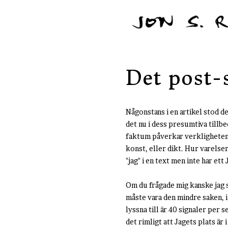
Det post-
Någonstans i en artikel stod d
det nu i dess presumtiva tillbe
faktum påverkar verklighetens 
konst, eller dikt. Hur varelse
"jag" i en text men inte har ett 
Om du frågade mig kanske jag sk
måste vara den mindre saken, i 
lyssna till är 40 signaler per
det rimligt att Jagets plats är