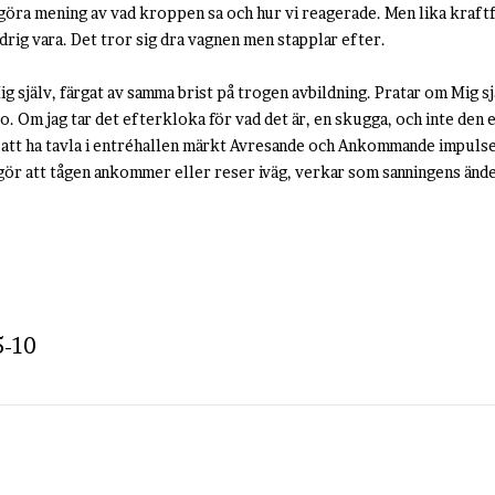
göra mening av vad kroppen sa och hur vi reagerade. Men lika kraftf
rig vara. Det tror sig dra vagnen men stapplar efter.
Mig själv, färgat av samma brist på trogen avbildning. Pratar om Mig s
ko. Om jag tar det efterkloka för vad det är, en skugga, och inte den 
la att ha tavla i entréhallen märkt Avresande och Ankommande impulser
ör att tågen ankommer eller reser iväg, verkar som sanningens ände. 
5-10