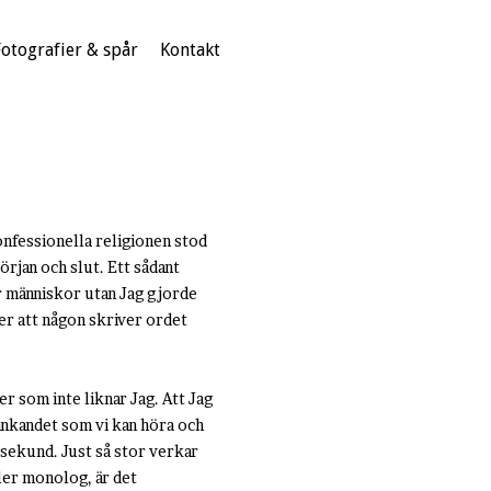
Fotografier & spår
Kontakt
onfessionella religionen stod
örjan och slut. Ett sådant
r människor utan Jag gjorde
der att någon skriver ordet
er som inte liknar Jag. Att Jag
tänkandet som vi kan höra och
 sekund. Just så stor verkar
ller monolog, är det