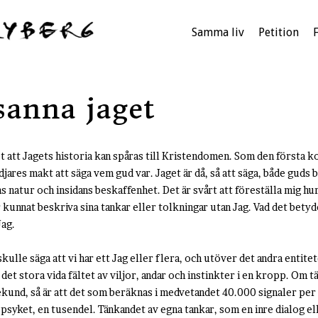
Samma liv
Petition
sanna jaget
et att Jagets historia kan spåras till Kristendomen. Som den första k
djares makt att säga vem gud var. Jaget är då, så att säga, både guds b
natur och insidans beskaffenhet. Det är svårt att föreställa mig hu
r kunnat beskriva sina tankar eller tolkningar utan Jag. Vad det bety
Jag.
ulle säga att vi har ett Jag eller flera, och utöver det andra entitet
det stora vida fältet av viljor, andar och instinkter i en kropp. Om 
 sekund, så är att det som beräknas i medvetandet 40.000 signaler per
 i psyket, en tusendel. Tänkandet av egna tankar, som en inre dialog e