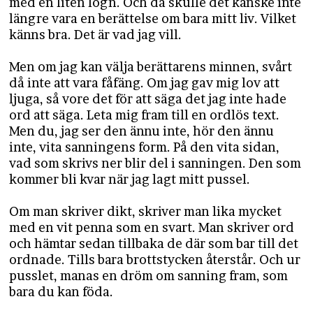
med en liten lögn. Och då skulle det kanske inte
längre vara en berättelse om bara mitt liv. Vilket
känns bra. Det är vad jag vill.
Men om jag kan välja berättarens minnen, svårt
då inte att vara fåfäng. Om jag gav mig lov att
ljuga, så vore det för att säga det jag inte hade
ord att säga. Leta mig fram till en ordlös text.
Men du, jag ser den ännu inte, hör den ännu
inte, vita sanningens form. På den vita sidan,
vad som skrivs ner blir del i sanningen. Den som
kommer bli kvar när jag lagt mitt pussel.
Om man skriver dikt, skriver man lika mycket
med en vit penna som en svart. Man skriver ord
och hämtar sedan tillbaka de där som bar till det
ordnade. Tills bara brottstycken återstår. Och ur
pusslet, manas en dröm om sanning fram, som
bara du kan föda.