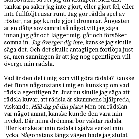
tankar på saker jag inte gjort, eller gjort fel, eller
inte fullföljt rusar runt. Jag gör rädda spel av
röster, när jag kunde gjort drömmar. Ångesten
är en dålig sovkamrat så något vill jag säga
innan jag går och lägger mig, går och försöker
somna in.
Jag överger dig inte
, kanske jag skulle
säga det. Och det skulle antagligen fortlöpa just
så, men sanningen är att jag nog egentligen vill
överge min rädsla.
Vad är den del i mig som vill göra rädsla? Kanske
det finns någonstans i mig en kunskap om vad
rädsla egentligen är. Just nu skulle jag säga att
rädsla kuvar, att rädsla är skammens hjälpreda,
viskande,
Håll dig på din plats!
Men om rädslan
var något annat, kanske kunde den vara min
nyckel. Där mina drömmar bor vaktar rädsla.
Eller kanske är min rädsla i själva verket min
lycka. Någonstans längs vägen hade jag slutat