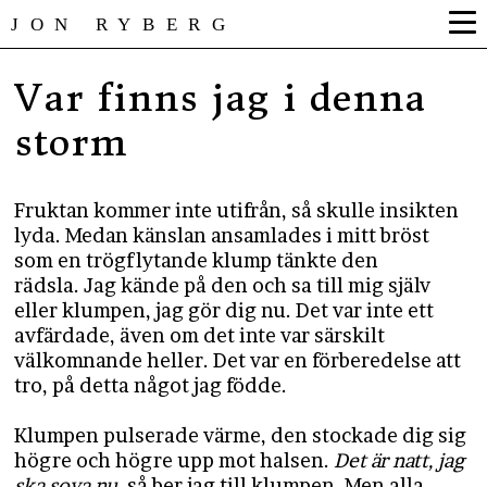
JON RYBERG
Var finns jag i denna
storm
Fruktan kommer inte utifrån, så skulle insikten
lyda. Medan känslan ansamlades i mitt bröst
som en trögflytande klump tänkte den
rädsla. Jag kände på den och sa till mig själv
eller klumpen, jag gör dig nu. Det var inte ett
avfärdade, även om det inte var särskilt
välkomnande heller. Det var en förberedelse att
tro, på detta något jag födde.
Klumpen pulserade värme, den stockade dig sig
högre och högre upp mot halsen.
Det är natt, jag
ska sova nu
, så ber jag till klumpen. Men alla