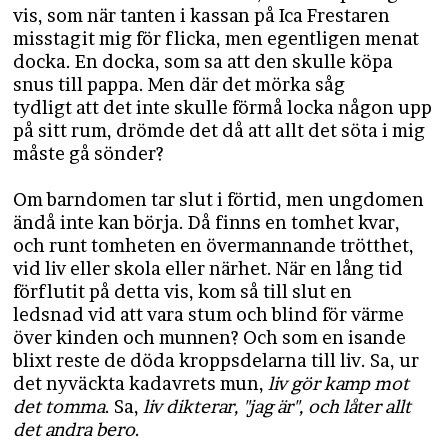
vis, som när tanten i kassan på Ica Frestaren
misstagit mig för flicka, men egentligen menat
docka. En docka, som sa att den skulle köpa
snus till pappa. Men där det mörka såg
tydligt att det inte skulle förmå locka någon upp
på sitt rum, drömde det då att allt det söta i mig
måste gå sönder?
Om barndomen tar slut i förtid, men ungdomen
ändå inte kan börja. Då finns en tomhet kvar,
och runt tomheten en övermannande trötthet,
vid liv eller skola eller närhet. När en lång tid
förflutit på detta vis, kom så till slut en
ledsnad vid att vara stum och blind för värme
över kinden och munnen? Och som en isande
blixt reste de döda kroppsdelarna till liv. Sa, ur
det nyväckta kadavrets mun,
liv gör kamp mot
det tomma
. Sa,
liv dikterar, "jag är", och låter allt
det andra bero
.