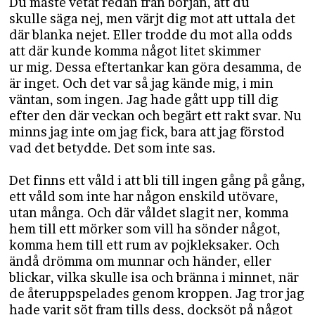
Du måste vetat redan från början, att du
skulle säga nej, men värjt dig mot att uttala det
där blanka nejet. Eller trodde du mot alla odds
att där kunde komma något litet skimmer
ur mig. Dessa eftertankar kan göra desamma, de
är inget. Och det var så jag kände mig, i min
väntan, som ingen. Jag hade gått upp till dig
efter den där veckan och begärt ett rakt svar. Nu
minns jag inte om jag fick, bara att jag förstod
vad det betydde. Det som inte sas.
Det finns ett våld i att bli till ingen gång på gång,
ett våld som inte har någon enskild utövare,
utan många. Och där våldet slagit ner, komma
hem till ett mörker som vill ha sönder något,
komma hem till ett rum av pojkleksaker. Och
ändå drömma om munnar och händer, eller
blickar, vilka skulle isa och bränna i minnet, när
de återuppspelades genom kroppen. Jag tror jag
hade varit söt fram tills dess, docksöt på något