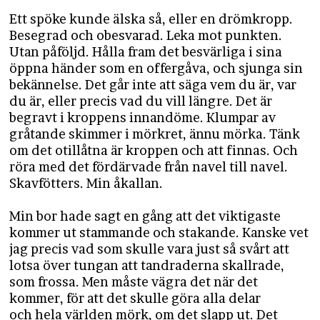
Ett spöke kunde älska så, eller en drömkropp.
Besegrad och obesvarad. Leka mot punkten.
Utan påföljd. Hålla fram det besvärliga i sina
öppna händer som en offergåva, och sjunga sin
bekännelse. Det går inte att säga vem du är, var
du är, eller precis vad du vill längre. Det är
begravt i kroppens innandöme. Klumpar av
gråtande skimmer i mörkret, ännu mörka. Tänk
om det otillåtna är kroppen och att finnas. Och
röra med det fördärvade från navel till navel.
Skavfötters. Min åkallan.
Min bor hade sagt en gång att det viktigaste
kommer ut stammande och stakande. Kanske vet
jag precis vad som skulle vara just så svårt att
lotsa över tungan att tandraderna skallrade,
som frossa. Men måste vägra det när det
kommer, för att det skulle göra alla delar
och hela världen mörk, om det slapp ut. Det