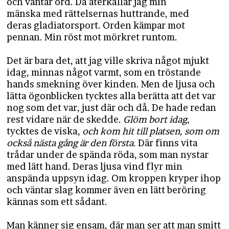
och väntar ord. Då återkallar jag min
mänska med rättelsernas huttrande, med
deras gladiatorsport. Orden kämpar mot
pennan. Min röst mot mörkret runtom.
Det är bara det, att jag ville skriva något mjukt
idag, minnas något varmt, som en tröstande
hands smekning över kinden. Men de ljusa och
lätta ögonblicken tycktes alla berätta att det var
nog som det var, just där och då. De hade redan
rest vidare när de skedde.
Glöm bort idag
,
tycktes de viska,
och kom hit till platsen, som om
också nästa gång är den första
. Där finns vita
trådar under de spända röda, som man nystar
med lätt hand. Deras ljusa vind flyr min
anspända uppsyn idag. Om kroppen kryper ihop
och väntar slag kommer även en lätt beröring
kännas som ett sådant.
Man känner sig ensam, där man ser att man smitt