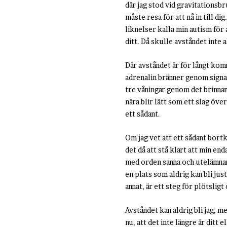
där jag stod vid gravitationsb
måste resa för att nå in till 
liknelser kalla min autism för
ditt. Då skulle avståndet inte a
Där avståndet är för långt kom
adrenalin bränner genom signal
tre våningar genom det brinnan
nära blir lätt som ett slag ö
ett sådant.
Om jag vet att ett sådant bort
det då att stå klart att min en
med orden sanna och utelämnan
en plats som aldrig kan bli jus
annat, är ett steg för plötslig
Avståndet kan aldrig bli jag, men
nu, att det inte längre är ditt 