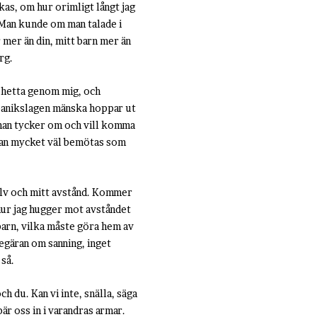
kas, om hur orimligt långt jag
. Man kunde om man talade i
mer än din, mitt barn mer än
org.
d hetta genom mig, och
 panikslagen mänska hoppar ut
n man tycker om och vill komma
 kan mycket väl bemötas som
älv och mitt avstånd. Kommer
 hur jag hugger mot avståndet
barn, vilka måste göra hem av
begäran om sanning, inget
 så.
ch du. Kan vi inte, snälla, säga
bär oss in i varandras armar.