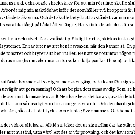
runnens rand, och ropade skrek skrev för att min röst inte skulle slu
dig. Avbörda mig min maktlöshet inför det som håller två kroppar isär
 avståndets åkomma. Och det skulle betyda att avståndet var min mor 
lls vara lika långt på båda hållen längre. När vi inte delade dess förs
mer kyla och tvivel. Där avståndet plötsligt kortas, skickas instäng
systemet. En räv biter av sitt ben i rävsaxen, när den känner så. En
de fönstret och bryter sitt ben i fallet. Men att se rött inför någo
ver deras mun (hur mycker man än försöker dölja panikreflexen), och
knuffande kommer att ske igen, mer än en gång, och skäms för mig sj
da utväg är att göra sanning? Och att begära detsamma av dig. Som, se
de som mitt brinnande svärd! Men kanske är det bara vi, avståndets 
t detta, som så ensidigt vördar sanningens vita eld. Och den ihärdiga 
t och nära, sådant att det tycks som ett slag över munnen. Och bemöts
 det vidrör allt jag är. Alltid sträcker det ut sig mellan där jag står, o
eller mitt avstånd, utan vårt? Att det är vår prövning, och det hav som 