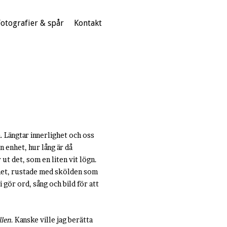
Fotografier & spår
Kontakt
 Längtar innerlighet och oss
n enhet, hur lång är då
ut det, som en liten vit lögn.
ghet, rustade med skölden som
 gör ord, sång och bild för att
llen
. Kanske ville jag berätta