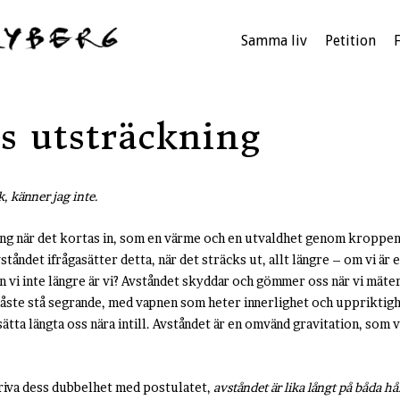
Samma liv
Petition
s utsträckning
k, känner jag inte.
ing när det kortas in, som en värme och en utvaldhet genom kroppen.
ståndet ifrågasätter detta, när det sträcks ut, allt längre – om vi är e
n vi inte längre är vi? Avståndet skyddar och gömmer oss när vi mäter 
 måste stå segrande, med vapnen som heter innerlighet och upprikti
sätta längta oss nära intill. Avståndet är en omvänd gravitation, som vi
riva dess dubbelhet med postulatet,
avståndet är lika långt på båda hå