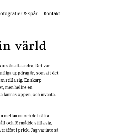
Fotografier & spår
Kontakt
in värld
kurs än alla andra. Det var
ntliga uppdrag är, som att det
an stilla sig. En skarp
t, men hellre en
ta lämnas öppen, och invänta.
en mellan nu och det rätta
ll och förmådde stilla sig,
träffat i prick. Jag var inte så