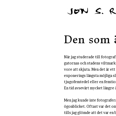
Den som ä
När jag studerade till fotograf,
gatornas och stadens viltmarks
vore att skjuta. Men det är ett 
exponerings längsta möjliga s
tjugofemtedel eller en femtion
En tid avsevärt mycket längre
Men jag kunde inte fotografera
ögonblicket. Oftast var det om
tills jag glömde att det var en 