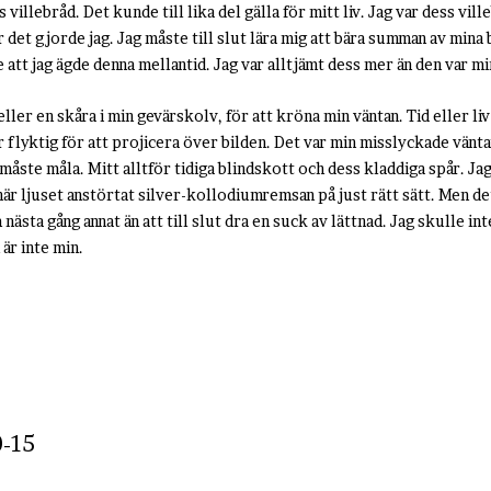
villebråd. Det kunde till lika del gälla för mitt liv. Jag var dess vil
för det gjorde jag. Jag måste till slut lära mig att bära summan av mina
e att jag ägde denna mellantid. Jag var alltjämt dess mer än den var m
eller en skåra i min gevärskolv, för att kröna min väntan. Tid eller li
för flyktig för att projicera över bilden. Det var min misslyckade vänt
måste måla. Mitt alltför tidiga blindskott och dess kladdiga spår. Ja
när ljuset anstörtat silver-kollodiumremsan på just rätt sätt. Men de
nästa gång annat än att till slut dra en suck av lättnad. Jag skulle in
 är inte min.
-15