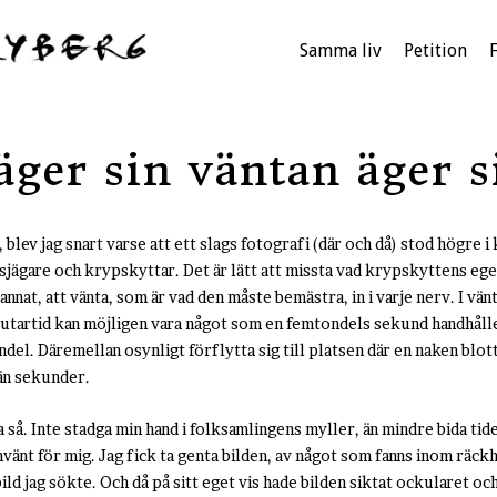
Samma liv
Petition
ger sin väntan äger s
 blev jag snart varse att ett slags fotografi (där och då) stod högre i 
jägare och krypskyttar. Det är lätt att missta vad krypskyttens ege
annat, att vänta, som är vad den måste bemästra, in i varje nerv. I vänt
lutartid kan möjligen vara något som en femtondels sekund handhålle
del. Däremellan osynligt förflytta sig till platsen där en naken blot
 än sekunder.
 så. Inte stadga min hand i folksamlingens myller, än mindre bida tid
vänt för mig. Jag fick ta genta bilden, av något som fanns inom räckhå
bild jag sökte. Och då på sitt eget vis hade bilden siktat ockularet och 