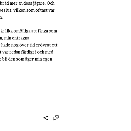
lebråd mer än dess jägare. Och
 beslut, vilken som oftast var
in.
v är lika omöjliga att fånga som
an, min enträgna
g hade nog över tid erövrat ett
t var redan färdigt i och med
te bli den som äger min egen