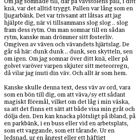
Om jag somnade till, där på vävstolens pall, i ditt
knä, var det alltid tryggt. Pallen var lång som en
ljugarbänk. Det var trivsamt att låtsas att jag
hjälpte dig, när vi tillsammans slog slog .. slog
fram dess rytm. Om man somnar till en sådan
rytm, kanske man drömmer sitt fosterliv.
Omgiven av väven och vävandets hjärtslag. De
går så här: dunk dunk .. dunk, sen skytteln, sen
om igen. Om jag somnar över ditt knä, eller på
golvet varöver varpen skjuter sitt meteorregn,
då vilar jag inuti din väv. Och allt är som hem.
Kanske skulle denna text, dess väv av ord, vara
som en bön till dig, om att väva/sy ett sådant
magiskt föremål, vilket om det låg i min väska,
sa att det finns ett sätt att både visa min gråt och
dölja den. Den kan knacka plötsligt på ibland, på
en parkbänk, i en buss eller vid en arbetsplats,
som ett vaggande, som ett tårande. Ur en
ledsnad, ur en ångest eller ett häftigt