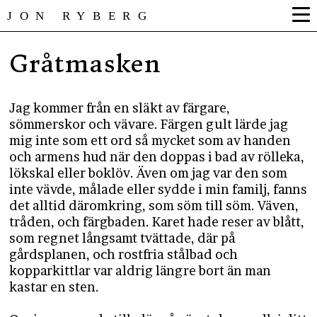
JON RYBERG
Gråtmasken
Jag kommer från en släkt av färgare,
sömmerskor och vävare. Färgen gult lärde jag
mig inte som ett ord så mycket som av handen
och armens hud när den doppas i bad av rölleka,
lökskal eller boklöv. Även om jag var den som
inte vävde, målade eller sydde i min familj, fanns
det alltid däromkring, som söm till söm. Väven,
tråden, och färgbaden. Karet hade reser av blått,
som regnet långsamt tvättade, där på
gårdsplanen, och rostfria stålbad och
kopparkittlar var aldrig längre bort än man
kastar en sten.