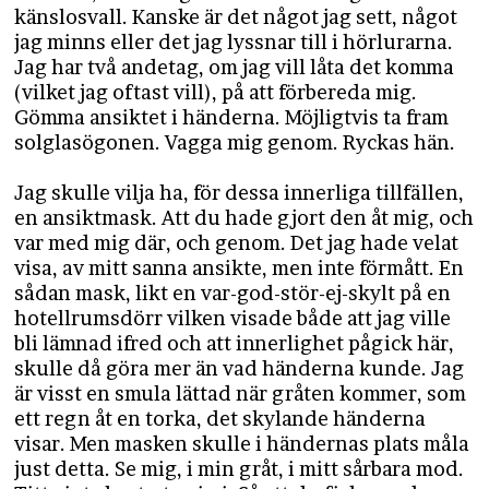
känslosvall. Kanske är det något jag sett, något
jag minns eller det jag lyssnar till i hörlurarna.
Jag har två andetag, om jag vill låta det komma
(vilket jag oftast vill), på att förbereda mig.
Gömma ansiktet i händerna. Möjligtvis ta fram
solglasögonen. Vagga mig genom. Ryckas hän.
Jag skulle vilja ha, för dessa innerliga tillfällen,
en ansiktmask. Att du hade gjort den åt mig, och
var med mig där, och genom. Det jag hade velat
visa, av mitt sanna ansikte, men inte förmått. En
sådan mask, likt en var-god-stör-ej-skylt på en
hotellrumsdörr vilken visade både att jag ville
bli lämnad ifred och att innerlighet pågick här,
skulle då göra mer än vad händerna kunde. Jag
är visst en smula lättad när gråten kommer, som
ett regn åt en torka, det skylande händerna
visar. Men masken skulle i händernas plats måla
just detta. Se mig, i min gråt, i mitt sårbara mod.