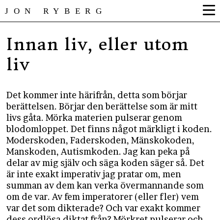
JON RYBERG
Innan liv, eller utom
liv
Det kommer inte härifrån, detta som börjar
berättelsen. Börjar den berättelse som är mitt
livs gåta. Mörka materien pulserar genom
blodomloppet. Det finns något märkligt i koden.
Moderskoden, Faderskoden, Mänskokoden,
Manskoden, Autismkoden. Jag kan peka på
delar av mig själv och säga koden säger så. Det
är inte exakt imperativ jag pratar om, men
summan av dem kan verka övermannande som
om de var. Av fem imperatorer (eller fler) vem
var det som dikterade? Och var exakt kommer
dess ordlösa diktat från? Mörkret pulserar och