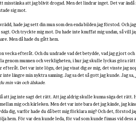
t misstänka att jag blivit drogad. Men det lindrar inget. Det var än
stade sig mot.
ivrädd, hade jag sett din mun som den enda bilden jag förstod. Och jag 
 sagt. Och tryckte mig mot. Du hade inte knuffat mig undan, så vill j
nare. Men då hade du gått hem.
gon vecka efteråt. Och du undrade vad det betydde, vad jag gjort och 
 genom munnen och verkligheten, i hur jag skulle lyckas göra rätt o
ar efteråt. Det var inte lögn, det jag visat dig av mig, det visste jag no
r inte längre min nyktra sanning. Jag sa det så gott jag kunde. Jag sa,
t, du min vän och älskade
.
 att jag inte sagt det rätt. Att jag aldrig skulle kunna säga det rätt.
od mellan mig och kärleken. Men det var inte bara det jag kände, jag kä
da dig, varför hade du då bett mig förklara mig? Och det, förstod jag
följa hem. För var den kunde leda, för vad som kunde finnas vid dess 