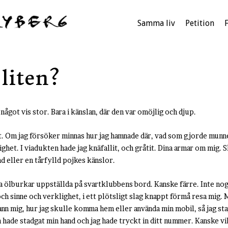
Samma liv
Petition
 liten?
något vis stor. Bara i känslan, där den var omöjlig och djup.
t. Om jag försöker minnas hur jag hamnade där, vad som gjorde munnen
ghet. I viadukten hade jag knäfallit, och gråtit. Dina armar om mig. S
d eller en tårfylld pojkes känslor.
a ölburkar uppställda på svartklubbens bord. Kanske färre. Inte nog f
h sinne och verklighet, i ett plötsligt slag knappt förmå resa mig. M
ann mig, hur jag skulle komma hem eller använda min mobil, så jag sta
hade stadgat min hand och jag hade tryckt in ditt nummer. Kanske vil