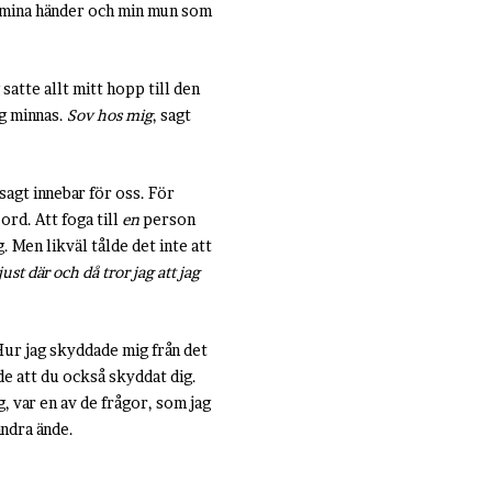
då mina händer och min mun som
satte allt mitt hopp till den
ag minnas.
Sov hos mig
, sagt
sagt innebar för oss. För
rd. Att foga till
en
person
g. Men likväl tålde det inte att
just där och då tror jag att jag
 Hur jag skyddade mig från det
nde att du också skyddat dig.
, var en av de frågor, som jag
andra ände.