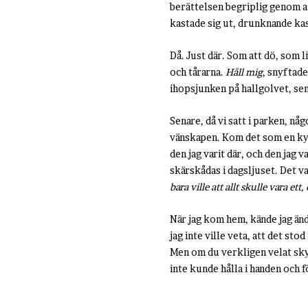
berättelsen begriplig genom at
kastade sig ut, drunknande ka
Då. Just där. Som att dö, som l
och tårarna.
Håll mig
, snyftade
ihopsjunken på hallgolvet, se
Senare, då vi satt i parken, nå
vänskapen. Kom det som en kyla
den jag varit där, och den jag v
skärskådas i dagsljuset. Det va
bara ville att allt skulle vara et
När jag kom hem, kände jag ändå
jag inte ville veta, att det st
Men om du verkligen velat skyd
inte kunde hålla i handen och 