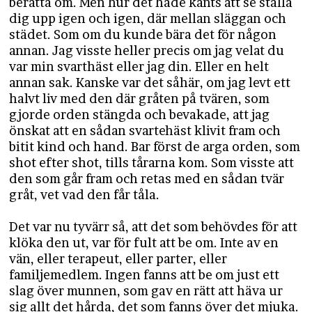
berätta om. Men hur det hade känts att se ställa
dig upp igen och igen, där mellan släggan och
städet. Som om du kunde bära det för någon
annan. Jag visste heller precis om jag velat du
var min svarthäst eller jag din. Eller en helt
annan sak. Kanske var det såhär, om jag levt ett
halvt liv med den där gråten på tvären, som
gjorde orden stängda och bevakade, att jag
önskat att en sådan svartehäst klivit fram och
bitit kind och hand. Bar först de arga orden, som
shot efter shot, tills tårarna kom. Som visste att
den som går fram och retas med en sådan tvär
gråt, vet vad den får tåla.
Det var nu tyvärr så, att det som behövdes för att
klöka den ut, var för fult att be om. Inte av en
vän, eller terapeut, eller parter, eller
familjemedlem. Ingen fanns att be om just ett
slag över munnen, som gav en rätt att häva ur
sig allt det hårda, det som fanns över det mjuka.