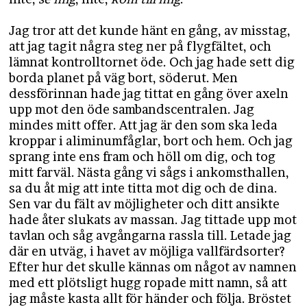
Jag tror att det kunde hänt en gång, av misstag,
att jag tagit några steg ner på flygfältet, och
lämnat kontrolltornet öde. Och jag hade sett dig
borda planet på väg bort, söderut. Men
dessförinnan hade jag tittat en gång över axeln
upp mot den öde sambandscentralen. Jag
mindes mitt offer. Att jag är den som ska leda
kroppar i aliminumfåglar, bort och hem. Och jag
sprang inte ens fram och höll om dig, och tog
mitt farväl. Nästa gång vi sågs i ankomsthallen,
sa du åt mig att inte titta mot dig och de dina.
Sen var du fält av möjligheter och ditt ansikte
hade åter slukats av massan. Jag tittade upp mot
tavlan och såg avgångarna rassla till. Letade jag
där en utväg, i havet av möjliga vallfärdsorter?
Efter hur det skulle kännas om något av namnen
med ett plötsligt hugg ropade mitt namn, så att
jag måste kasta allt för händer och följa. Bröstet