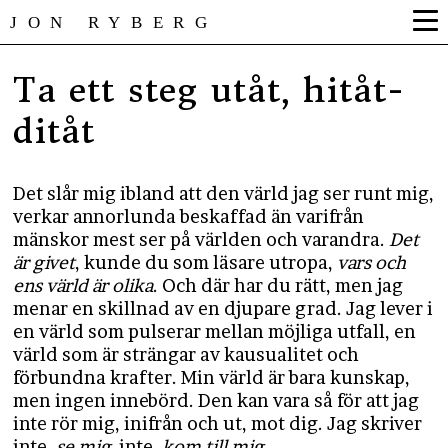
JON RYBERG
Ta ett steg utåt, hitåt-
ditåt
Det slår mig ibland att den värld jag ser runt mig,
verkar annorlunda beskaffad än varifrån
mänskor mest ser på världen och varandra.
Det
är givet
, kunde du som läsare utropa,
vars och
ens värld är olika
. Och där har du rätt, men jag
menar en skillnad av en djupare grad. Jag lever i
en värld som pulserar mellan möjliga utfall, en
värld som är strängar av kausualitet och
förbundna krafter. Min värld är bara kunskap,
men ingen innebörd. Den kan vara så för att jag
inte rör mig, inifrån och ut, mot dig. Jag skriver
inte,
se mig
, inte,
kom till mig
.