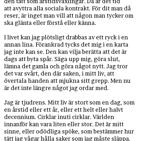
den tätt som årstidsväxlingar. Då är det tid
att avyttra alla sociala kontrakt. För dit man då
reser, är inget man vill att någon man tycker om
ska glänta eller förstå eller känna.
I livet kan jag plötsligt drabbas av ett ryck i en
annan lina. Förankrad tycks det mig i en karta
jag inte kan se. Den kan vilja berätta att det är
dags att byta spår. Säga upp mig, göra slut,
lämna det gamla och göra något nytt. Jag tror
det var svårt, den där saken, i mitt liv, att
övertala handen att mjukna sitt grepp. Men nu
är det inte längre något jag ordar med.
Jag är tjudrens. Mitt liv är stort som en dag, som
en årstid eller ett år, eller ett helt eller halvt
decennium. Cirklar inuti cirklar. Världen
innanför kan vara liten eller stor. Det är mitt
sinne, eller odödliga spöke, som bestämmer hur
tätt jag vågar hålla saker som jag måste släppa.