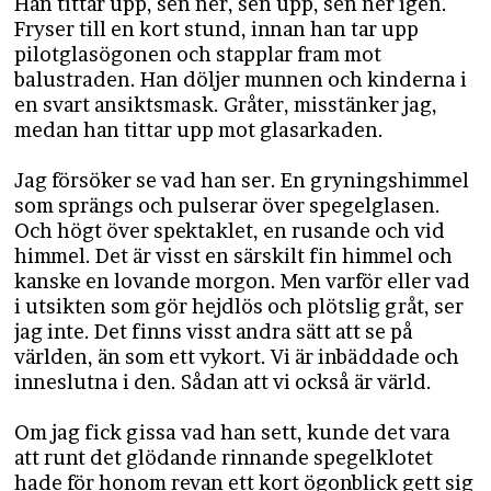
Han tittar upp, sen ner, sen upp, sen ner igen.
Fryser till en kort stund, innan han tar upp
pilotglasögonen och stapplar fram mot
balustraden. Han döljer munnen och kinderna i
en svart ansiktsmask. Gråter, misstänker jag,
medan han tittar upp mot glasarkaden.
Jag försöker se vad han ser. En gryningshimmel
som sprängs och pulserar över spegelglasen.
Och högt över spektaklet, en rusande och vid
himmel. Det är visst en särskilt fin himmel och
kanske en lovande morgon. Men varför eller vad
i utsikten som gör hejdlös och plötslig gråt, ser
jag inte. Det finns visst andra sätt att se på
världen, än som ett vykort. Vi är inbäddade och
inneslutna i den. Sådan att vi också är värld.
Om jag fick gissa vad han sett, kunde det vara
att runt det glödande rinnande spegelklotet
hade för honom revan ett kort ögonblick gett sig