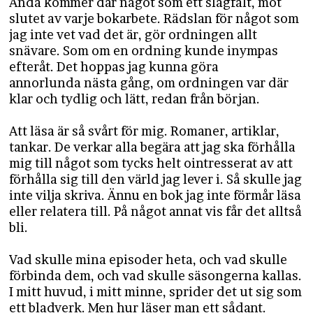
Ändå kommer där något som ett slagfält, mot
slutet av varje bokarbete. Rädslan för något som
jag inte vet vad det är, gör ordningen allt
snävare. Som om en ordning kunde inympas
efteråt. Det hoppas jag kunna göra
annorlunda nästa gång, om ordningen var där
klar och tydlig och lätt, redan från början.
Att läsa är så svårt för mig. Romaner, artiklar,
tankar. De verkar alla begära att jag ska förhålla
mig till något som tycks helt ointresserat av att
förhålla sig till den värld jag lever i. Så skulle jag
inte vilja skriva. Ännu en bok jag inte förmår läsa
eller relatera till. På något annat vis får det alltså
bli.
Vad skulle mina episoder heta, och vad skulle
förbinda dem, och vad skulle säsongerna kallas.
I mitt huvud, i mitt minne, sprider det ut sig som
ett bladverk. Men hur läser man ett sådant.