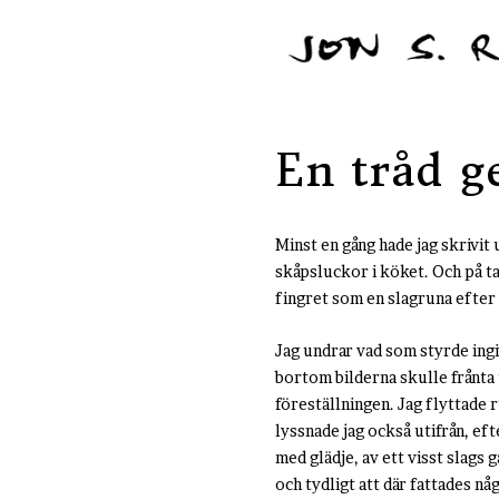
En tråd g
Minst en gång hade jag skrivit u
skåpsluckor i köket. Och på ta
fingret som en slagruna efter 
Jag undrar vad som styrde ingi
bortom bilderna skulle frånta 
föreställningen. Jag flyttade 
lyssnade jag också utifrån, ef
med glädje, av ett visst slags ga
och tydligt att där fattades någo