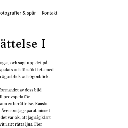
Fotografier & spår
Kontakt
ttelse I
dingar, och sagt upp det på
espalats och försökt leta med
ch ögonblick och ögonblick.
 formandet av dess bild
ll provspela för
 som en berättelse. Kanske
. Även om jag sparat minnet
 det var ok, att jag såg klart
t i sitt rätta ljus. Fler