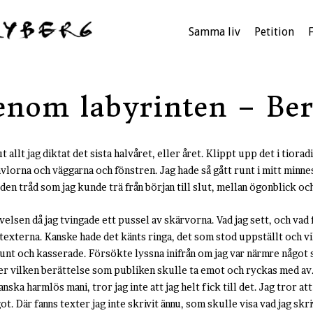
Samma liv
Petition
enom labyrinten – Berä
t allt jag diktat det sista halvåret, eller året. Klippt upp det i tiora
vlorna och väggarna och fönstren. Jag hade så gått runt i mitt minn
den tråd som jag kunde trä från början till slut, mellan ögonblick o
velsen då jag tvingade ett pussel av skärvorna. Vad jag sett, och vad
texterna. Kanske hade det känts ringa, det som stod uppställt och vi
runt och kasserade. Försökte lyssna inifrån om jag var närmre något
ter vilken berättelse som publiken skulle ta emot och ryckas med av
nska harmlös mani, tror jag inte att jag helt fick till det. Jag tror att
t. Där fanns texter jag inte skrivit ännu, som skulle visa vad jag skrivi