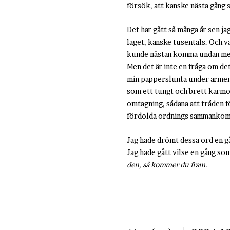
försök, att kanske nästa gång
Det har gått så många år sen j
laget, kanske tusentals. Och v
kunde nästan komma undan med 
Men det är inte en fråga om de
min papperslunta under armen.
som ett tungt och brett karmo
omtagning, sådana att tråden f
fördolda ordnings sammankom
Jag hade drömt dessa ord en g
Jag hade gått vilse en gång so
den, så kommer du fram.