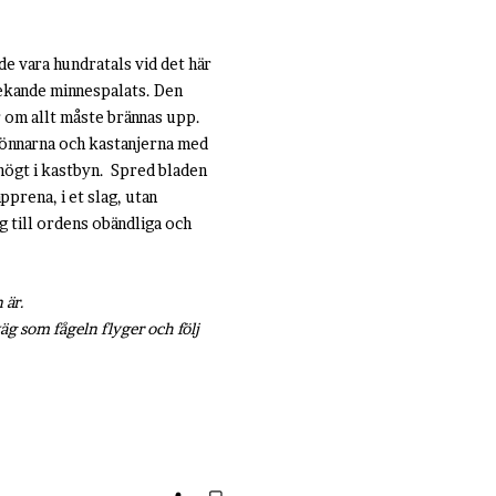
de vara hundratals vid det här
t ekande minnespalats. Den
 om allt måste brännas upp.
 lönnarna och kastanjerna med
högt i kastbyn. Spred bladen
prena, i et slag, utan
g till ordens obändliga och
 är.
väg som fågeln flyger och följ