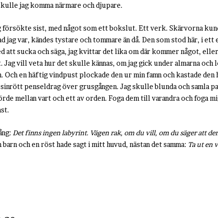
 skulle jag komma närmare och djupare.
ag försökte sist, med något som ett bokslut. Ett verk. Skärvorna kun
ad jag var, kändes tystare och tommare än då. Den som stod här, i et
att sucka och säga, jag kvittar det lika om där kommer något, eller
t. Jag vill veta hur det skulle kännas, om jag gick under almarna och
 Och en häftig vindpust plockade den ur min famn och kastade den 
sinrött penseldrag över grusgången. Jag skulle blunda och samla pap
örde mellan vart och ett av orden. Foga dem till varandra och foga mi
st.
ång:
Det finns ingen labyrint. Vägen rak, om du vill, om du säger att den
m barn och en röst hade sagt i mitt huvud, nästan det samma:
Ta ut en 