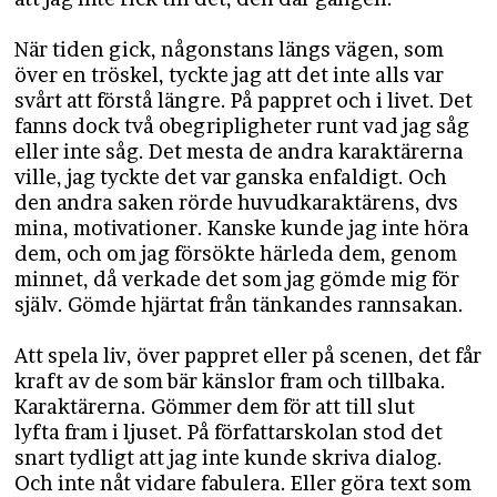
När tiden gick, någonstans längs vägen, som
över en tröskel, tyckte jag att det inte alls var
svårt att förstå längre. På pappret och i livet. Det
fanns dock två obegripligheter runt vad jag såg
eller inte såg. Det mesta de andra karaktärerna
ville, jag tyckte det var ganska enfaldigt. Och
den andra saken rörde huvudkaraktärens, dvs
mina, motivationer. Kanske kunde jag inte höra
dem, och om jag försökte härleda dem, genom
minnet, då verkade det som jag gömde mig för
själv. Gömde hjärtat från tänkandes rannsakan.
Att spela liv, över pappret eller på scenen, det får
kraft av de som bär känslor fram och tillbaka.
Karaktärerna. Gömmer dem för att till slut
lyfta fram i ljuset. På författarskolan stod det
snart tydligt att jag inte kunde skriva dialog.
Och inte nåt vidare fabulera. Eller göra text som