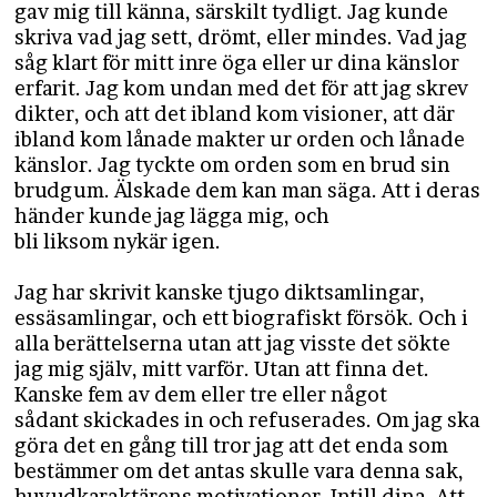
gav mig till känna, särskilt tydligt. Jag kunde
skriva vad jag sett, drömt, eller mindes. Vad jag
såg klart för mitt inre öga eller ur dina känslor
erfarit. Jag kom undan med det för att jag skrev
dikter, och att det ibland kom visioner, att där
ibland kom lånade makter ur orden och lånade
känslor. Jag tyckte om orden som en brud sin
brudgum. Älskade dem kan man säga. Att i deras
händer kunde jag lägga mig, och
bli liksom nykär igen.
Jag har skrivit kanske tjugo diktsamlingar,
essäsamlingar, och ett biografiskt försök. Och i
alla berättelserna utan att jag visste det sökte
jag mig själv, mitt varför. Utan att finna det.
Kanske fem av dem eller tre eller något
sådant skickades in och refuserades. Om jag ska
göra det en gång till tror jag att det enda som
bestämmer om det antas skulle vara denna sak,
huvudkaraktärens motivationer. Intill dina. Att