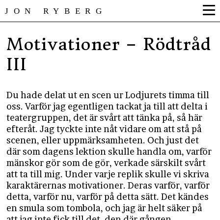
JON RYBERG
Motivationer – Rödtråd
III
Du hade delat ut en scen ur Lodjurets timma till
oss. Varför jag egentligen tackat ja till att delta i
teatergruppen, det är svårt att tänka på, så här
efteråt. Jag tyckte inte nåt vidare om att stå på
scenen, eller uppmärksamheten. Och just det
där som dagens lektion skulle handla om, varför
mänskor gör som de gör, verkade särskilt svårt
att ta till mig. Under varje replik skulle vi skriva
karaktärernas motivationer. Deras varför, varför
detta, varför nu, varför på detta sätt. Det kändes
en smula som tombola, och jag är helt säker på
att jag inte fick till det, den där gången.