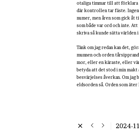
otaliga timmar till att förklar
där kontrollen tar fäste. Ingen
numer, men åren som gick åt ti
som både var ord och inte. Att
skriva så kunde sätta världen i
Tänk om jag redan kan det, göra
munnen och orden tårsipprande
mor, eller en käraste, eller vä
betyda att det stod i min makt 
besvärjelses åverkan. Om jag b
eldsorden så. Orden som äter 
2024-1