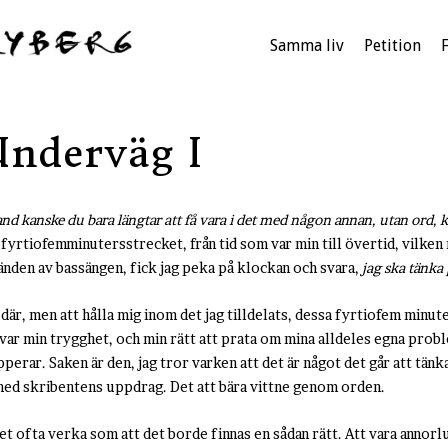
Samma liv
Petition
Underväg I
land kanske du bara längtar att få vara i det med någon annan, utan ord,
r fyrtiofemminutersstrecket, från tid som var min till övertid, vilke
a änden av bassängen, fick jag peka på klockan och svara,
jag ska tänka 
där, men att hålla mig inom det jag tilldelats, dessa fyrtiofem minut
 var min trygghet, och min rätt att prata om mina alldeles egna prob
perar. Saken är den, jag tror varken att det är något det går att tänka 
 med skribentens uppdrag. Det att bära vittne genom orden.
 ofta verka som att det borde finnas en sådan rätt. Att vara annorlun