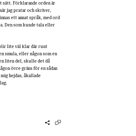
mt sätt. Förklarande orden är
när jag pratar och skriver,
finnas ett annat språk, med ord
la. Den som kunde tala eller
ir lite väl klar där runt
en smula, eller någon som en
n liten del, skulle det då
 någon övre gräns för en sådan
 mig hejdas, åkallade
lag.