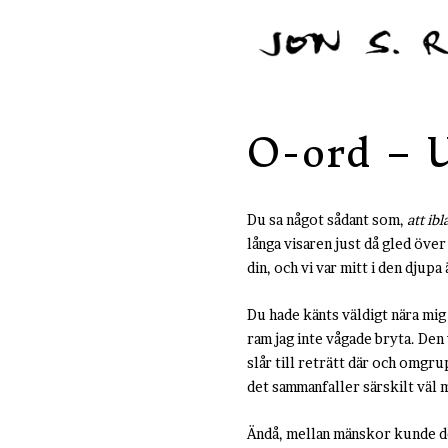
O-ord – 
Du sa något sådant som,
att ib
långa visaren just då gled öve
din, och vi var mitt i den djup
Du hade känts väldigt nära mig 
ram jag inte vågade bryta. Den
slår till reträtt där och omgrup
det sammanfaller särskilt väl
Ändå, mellan mänskor kunde det