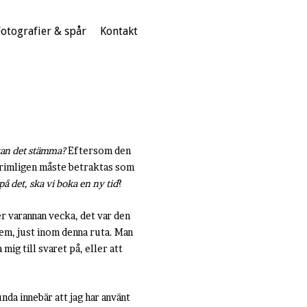
Fotografier & spår
Kontakt
 kan det stämma?
Eftersom den
n rimligen måste betraktas som
på det, ska vi boka en ny tid
?
er varannan vecka, det var den
lem, just inom denna ruta. Man
mig till svaret på, eller att
da innebär att jag har använt