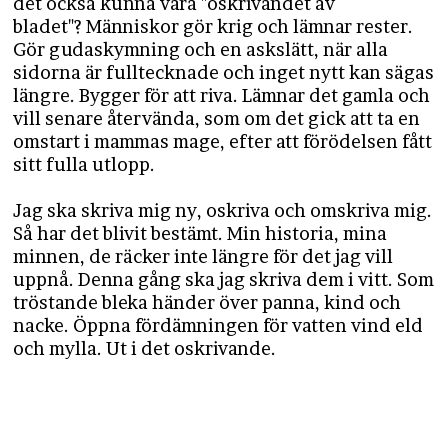
det också kunna vara "oskrivandet av
bladet"? Människor gör krig och lämnar rester.
Gör gudaskymning och en askslätt, när alla
sidorna är fulltecknade och inget nytt kan sägas
längre. Bygger för att riva. Lämnar det gamla och
vill senare återvända, som om det gick att ta en
omstart i mammas mage, efter att förödelsen fått
sitt fulla utlopp.
Jag ska skriva mig ny, oskriva och omskriva mig.
Så har det blivit bestämt. Min historia, mina
minnen, de räcker inte längre för det jag vill
uppnå. Denna gång ska jag skriva dem i vitt. Som
tröstande bleka händer över panna, kind och
nacke. Öppna fördämningen för vatten vind eld
och mylla. Ut i det oskrivande.