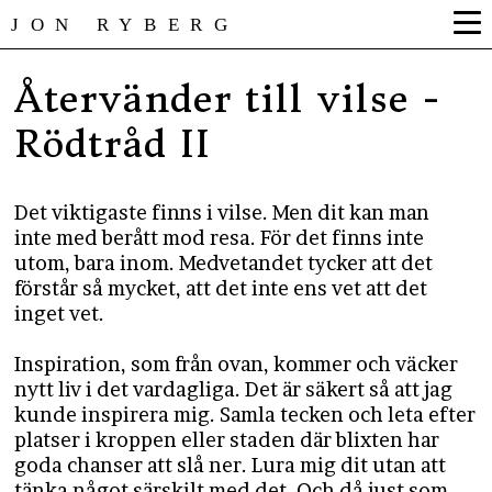
JON RYBERG
Återvänder till vilse -
Rödtråd II
Det viktigaste finns i vilse. Men dit kan man
inte med berått mod resa. För det finns inte
utom, bara inom. Medvetandet tycker att det
förstår så mycket, att det inte ens vet att det
inget vet.
Inspiration, som från ovan, kommer och väcker
nytt liv i det vardagliga. Det är säkert så att jag
kunde inspirera mig. Samla tecken och leta efter
platser i kroppen eller staden där blixten har
goda chanser att slå ner. Lura mig dit utan att
tänka något särskilt med det. Och då just som