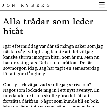
JON RYBERG
Alla trådar som leder
hitåt
Igår eftermiddag var där så många saker som jag
nästan såg tydligt. Jag tänkte att det vill jag
kanske skriva imorgon bitti. Som är nu. Men nu
har de skingrats. Det är inte bråttom. Det är
sovmorgon idag. Jag har tagit en semesterdag
för att göra långhelg.
Om jag fick välja, vad skulle jag skriva om?
Något som lockade mig in i ett nytt äventyr. En
inledande text som skulle göra det lätt att
fortsätta därifrån. Något som kunde bli en bok.
Men det är ju inte jag som väljer var musiken