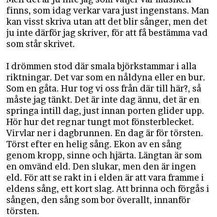
finns, som idag verkar vara just ingenstans. Man
kan visst skriva utan att det blir sånger, men det
ju inte därför jag skriver, för att få bestämma vad
som står skrivet.
I drömmen stod där smala björkstammar i alla
riktningar. Det var som en nåldyna eller en bur.
Som en gåta. Hur tog vi oss från där till här?, så
måste jag tänkt. Det är inte dag ännu, det är en
springa intill dag, just innan porten glider upp.
Hör hur det regnar tungt mot fönsterblecket.
Virvlar ner i dagbrunnen. En dag är för törsten.
Törst efter en helig sång. Ekon av en sång
genom kropp, sinne och hjärta. Längtan är som
en omvänd eld. Den slukar, men den är ingen
eld. För att se rakt in i elden är att vara framme i
eldens sång, ett kort slag. Att brinna och förgås i
sången, den sång som bor överallt, innanför
törsten.