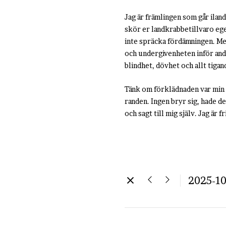
Jag är främlingen som går ilan
skör er landkrabbetillvaro egen
inte spräcka fördämningen. Men 
och undergivenheten inför andr
blindhet, dövhet och allt tig
Tänk om förklädnaden var min si
randen. Ingen bryr sig, hade de
och sagt till mig själv. Jag är f
2025-10