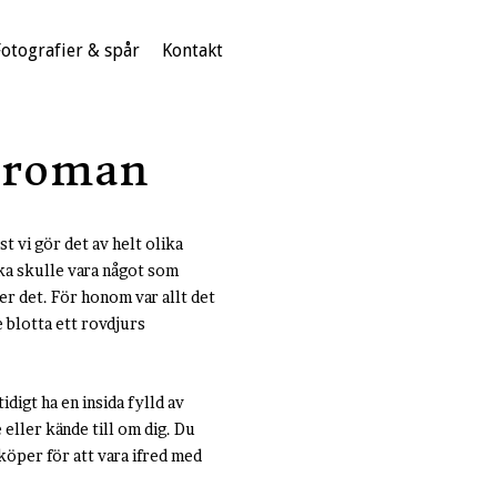
Fotografier & spår
Kontakt
 roman
t vi gör det av helt olika
iska skulle vara något som
mer det. För honom var allt det
e blotta ett rovdjurs
idigt ha en insida fylld av
eller kände till om dig. Du
 köper för att vara ifred med