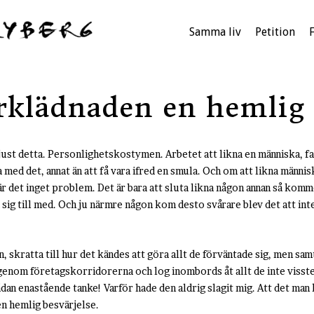
Samma liv
Petition
rklädnaden en hemlig
 just detta. Personlighetskostymen. Arbetet att likna en människa, fas
na med det, annat än att få vara ifred en smula. Och om att likna männ
 är det inget problem. Det är bara att sluta likna någon annan så kom
ga sig till med. Och ju närmre någon kom desto svårare blev det att int
, skratta till hur det kändes att göra allt de förväntade sig, men samt
enom företagskorridorerna och log inombords åt allt de inte visste 
ådan enastående tanke! Varför hade den aldrig slagit mig. Att det man
 en hemlig besvärjelse.