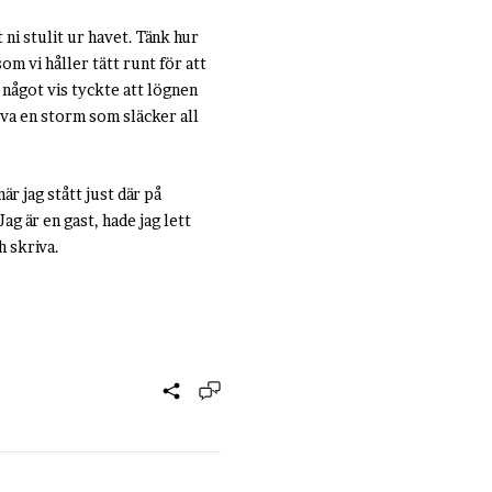
ni stulit ur havet. Tänk hur
om vi håller tätt runt för att
å något vis tyckte att lögnen
äva en storm som släcker all
är jag stått just där på
ag är en gast, hade jag lett
h skriva.