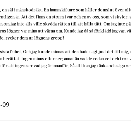
d, en säl i mänskodräkt. En hamnskiftare som håller domslut över allt 
tligen är. Att det finns en storm i var och en av oss, som vi skyler, s
om jag inte alls ville skydda rätten till att hålla tätt. Om jag inte p
as lögner var mina att värna om. Kunde jag då så förklädd jag var, v
ande, rycker dem ur lögnens grepp?
sta frihet. Och jag kunde minnas att den hade sagt just det till mig, n
n berättat. Ingen minns eller ser; annat än vad de redan vet och tror. J
ri för att ingen ser vad jag är innanför. Så allt kan jag tänka och säga oc
-09