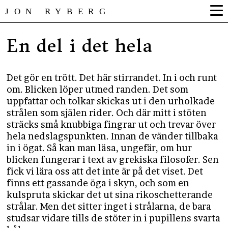
JON RYBERG
En del i det hela
Det gör en trött. Det här stirrandet. In i och runt
om. Blicken löper utmed randen. Det som
uppfattar och tolkar skickas ut i den urholkade
strålen som själen rider. Och där mitt i stöten
sträcks små knubbiga fingrar ut och trevar över
hela nedslagspunkten. Innan de vänder tillbaka
in i ögat. Så kan man läsa, ungefär, om hur
blicken fungerar i text av grekiska filosofer. Sen
fick vi lära oss att det inte är på det viset. Det
finns ett gassande öga i skyn, och som en
kulspruta skickar det ut sina rikoschetterande
strålar. Men det sitter inget i strålarna, de bara
studsar vidare tills de stöter in i pupillens svarta