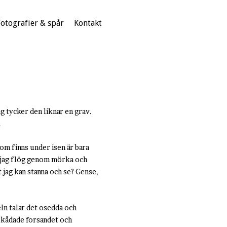
Fotografier & spår
Kontakt
g tycker den liknar en grav.
.
som finns under isen är bara
om jag flög genom mörka och
t jag kan stanna och se? Gense,
eln talar det osedda och
 skådade forsandet och