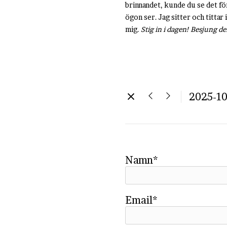
brinnandet, kunde du se det f
ögon ser. Jag sitter och titta
mig.
Stig in i dagen! Besjung d
2025-10
Namn*
Email*