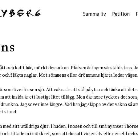
Samma liv
Petition
ans
ått och kallt här, mörkt dessutom. Platsen är ingen särskild stans. Ja
er och fläkta naglar. Mot sömnens eller drömmens hjärta leder vägen
a är som överfrusen sjö. Att vakna är att stå på ytan och tänka att det 
om att insida är ett lustigt litet tillägg. Men där nere tycktes det s
tt drunkna. Jag sover inte längre. Vad kan jag släppa av det vakna så at
rt stund.
n med sitt utåldriga djur. I huden, i nosen och till små nyanser i hörs
och tittade in i mörkret, som att du satt vid en älv eller en eld och