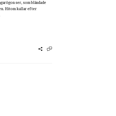
ångarögon ser, som bländade
en. Hitom kallar efter
.