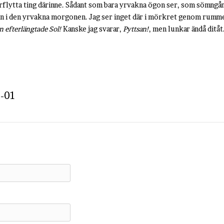
örflytta ting därinne. Sådant som bara yrvakna ögon ser, som sömng
r in i den yrvakna morgonen. Jag ser inget där i mörkret genom rumm
en efterlängtade Sol!
Kanske jag svarar,
Pyttsan!
, men lunkar ändå ditåt
-01