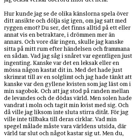
Hur kunde jag se de olika känslorna spela över
ditt ansikte och dölja sig igen, om jag satt med
ryggen emot? Du ser, det finns alltid på ett eller
annat vis en betraktare, i drömmen mer än
annars. Och vore där ingen, skulle jag kanske
sitta på mitt rum efter händelsen och frammana
en sådan. Vad jag såg i snåret var egentligen just
ingenting. Kanske var det en leksak eller en
mössa någon kastat dit in. Med det hade just
skrimrat till av en solglimt och jag hade tänkt att
kanske var den gyllene kvisten som jag läst om i
min sagobok. Och att jag stod på randen mellan
de levandes och de dödas värld. Men solen hade
vandrat i moln och tagit min kvist med sig. Och
då ville jag liksom inte sluta stirra ditåt. För jag
ville inte tillbaka till deras cirklar. Vad min
spegel målade måste vara världens utsida, där
värld tar slut och något kastar sig ut. Men du,