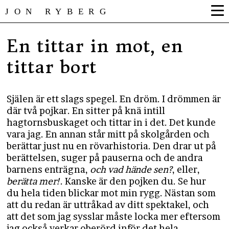
JON RYBERG
En tittar in mot, en
tittar bort
Själen är ett slags spegel. En dröm. I drömmen är
där två pojkar. En sitter på knä intill
hagtornsbuskaget och tittar in i det. Det kunde
vara jag. En annan står mitt på skolgården och
berättar just nu en rövarhistoria. Den drar ut på
berättelsen, suger på pauserna och de andra
barnens enträgna,
och vad hände sen?
, eller,
berätta mer!
. Kanske är den pojken du. Se hur
du hela tiden blickar mot min rygg. Nästan som
att du redan är uttråkad av ditt spektakel, och
att det som jag sysslar måste locka mer eftersom
jag också verkar oberörd inför det hela.