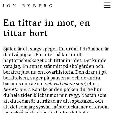
JON RYBERG
En tittar in mot, en
tittar bort
Själen är ett slags spegel. En dröm. I drömmen är
där två pojkar. En sitter på knä intill
hagtornsbuskaget och tittar in i det. Det kunde
vara jag. En annan står mitt på skolgården och
berättar just nu en rövarhistoria. Den drar ut på
berättelsen, suger på pauserna och de andra
barnens enträgna,
och vad hände sen?
, eller,
berätta mer!
. Kanske är den pojken du. Se hur
du hela tiden blickar mot min rygg. Nästan som
att du redan är uttråkad av ditt spektakel, och
att det som jag sysslar måste locka mer eftersom
jag också verkar oberörd inför det hela.