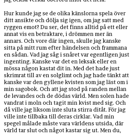
Hur kunde jag se de olika känslorna spela över
ditt ansikte och dölja sig igen, om jag satt med
ryggen emot? Du ser, det finns alltid på ett eller
annat vis en betraktare, i drömmen mer än
annars. Och vore där ingen, skulle jag kanske
sitta på mitt rum efter händelsen och frammana
en sådan. Vad jag såg i snåret var egentligen just
ingenting. Kanske var det en leksak eller en
mössa någon kastat dit in. Med det hade just
skrimrat till av en solglimt och jag hade tänkt att
kanske var den gyllene kvisten som jag läst om i
min sagobok. Och att jag stod på randen mellan
de levandes och de dödas värld. Men solen hade
vandrat i moln och tagit min kvist med sig. Och
då ville jag liksom inte sluta stirra ditåt. För jag
ville inte tillbaka till deras cirklar. Vad min
spegel målade måste vara världens utsida, där
värld tar slut och något kastar sig ut. Men du,