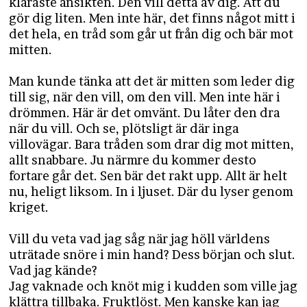
klaraste ansikten. Den vill detta av dig. Att du
gör dig liten. Men inte här, det finns något mitt i
det hela, en tråd som går ut från dig och bär mot
mitten.
Man kunde tänka att det är mitten som leder dig
till sig, när den vill, om den vill. Men inte här i
drömmen. Här är det omvänt. Du låter den dra
när du vill. Och se, plötsligt är där inga
villovägar. Bara tråden som drar dig mot mitten,
allt snabbare. Ju närmre du kommer desto
fortare går det. Sen bär det rakt upp. Allt är helt
nu, heligt liksom. In i ljuset. Där du lyser genom
kriget.
Vill du veta vad jag såg när jag höll världens
uträtade snöre i min hand? Dess början och slut.
Vad jag kände?
Jag vaknade och knöt mig i kudden som ville jag
klättra tillbaka. Fruktlöst. Men kanske kan jag