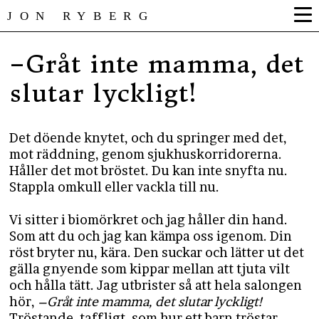
JON RYBERG
–Gråt inte mamma, det
slutar lyckligt!
Det döende knytet, och du springer med det,
mot räddning, genom sjukhuskorridorerna.
Håller det mot bröstet. Du kan inte snyfta nu.
Stappla omkull eller vackla till nu.
Vi sitter i biomörkret och jag håller din hand.
Som att du och jag kan kämpa oss igenom. Din
röst bryter nu, kära. Den suckar och lätter ut det
gälla gnyende som kippar mellan att tjuta vilt
och hålla tätt. Jag utbrister så att hela salongen
hör,
–Gråt inte mamma, det slutar lyckligt!
Tröstande, taffligt, som hur ett barn tröstar.