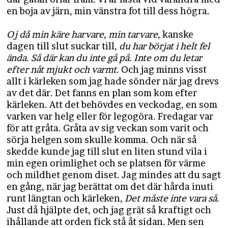
en boja av järn, min vänstra fot till dess högra.
Oj då min käre harvare
,
min tarvare
, kanske
dagen till slut suckar till,
du har börjat i helt fel
ända. Så där kan du inte gå på. Inte om du letar
efter nåt mjukt och varmt.
Och jag minns visst
allt i kärleken som jag hade sönder när jag drevs
av det där. Det fanns en plan som kom efter
kärleken. Att det behövdes en veckodag, en som
varken var helg eller för legogöra. Fredagar var
för att gråta. Gråta av sig veckan som varit och
sörja helgen som skulle komma. Och när så
skedde kunde jag till slut en liten stund vila i
min egen orimlighet och se platsen för värme
och mildhet genom diset. Jag mindes att du sagt
en gång, när jag berättat om det där hårda inuti
runt längtan och kärleken,
Det måste inte vara så
.
Just då hjälpte det, och jag grät så kraftigt och
ihållande att orden fick stå åt sidan. Men sen