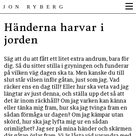
JON RYBERG
Händerna harvar i
jorden
Säg att du att fått ett litet extra andrum, bara för
dig. Så du sitter stilla i gryningen och funderar
på vilken väg dagen ska ta. Men kanske du till
slut står vilsen inför gåtan, just som jag. Vad
räcker ens en dag till? Eller hur ska veta vad jag
längtar av just denna, och ställa upp det så att
det är inom räckhåll? Om jag varken kan känna
eller tänka mig fram, hur ska jag tvinga fram en
sådan förmåga ur dagen? Om jag kämpar utan
skörd, hur ska jag lyfta mig ur en sådan
orimlighet? Jag ser på mina händer och skärmen
där gåtan örlar fram. Vi är låsta vid varandra med