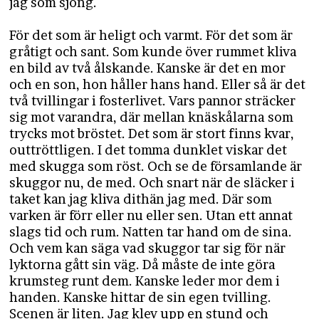
jag som sjöng.
För det som är heligt och varmt. För det som är
gråtigt och sant. Som kunde över rummet kliva
en bild av två ålskande. Kanske är det en mor
och en son, hon håller hans hand. Eller så är det
två tvillingar i fosterlivet. Vars pannor sträcker
sig mot varandra, där mellan knäskålarna som
trycks mot bröstet. Det som är stort finns kvar,
outtröttligen. I det tomma dunklet viskar det
med skugga som röst. Och se de församlande är
skuggor nu, de med. Och snart när de släcker i
taket kan jag kliva dithän jag med. Där som
varken är förr eller nu eller sen. Utan ett annat
slags tid och rum. Natten tar hand om de sina.
Och vem kan säga vad skuggor tar sig för när
lyktorna gått sin väg. Då måste de inte göra
krumsteg runt dem. Kanske leder mor dem i
handen. Kanske hittar de sin egen tvilling.
Scenen är liten. Jag klev upp en stund och