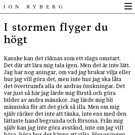
JON RYBERG
I stormen flyger du
högt
Kanske kan det räknas som ett slags omstart.
Det där att lära mig tala igen. Men det är inte lätt.
Jag har nog aningar, om vad jag brukar vilja eller
hur jag vill göra det, men inte hur jag ska låta
det övertrumfa alla de andras önskningar. Det
var just så här jag lärde mig förstå och göra
bilder av andra mänskor. Jag lärde mig bli
människa för att det gick så illa. Men om mig
själv räcker det inte att tänka, inte ens med den
lättaste hand begrunda och försona. Från mig
själv kan jag inte göra avstånd, inte om jag vill
höra, höra hur det känns att vilja. Försoningen