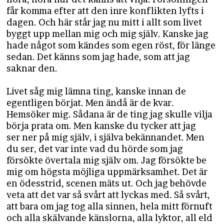
får komma efter att den inre konflikten lyfts i
dagen. Och här står jag nu mitt i allt som livet
byggt upp mellan mig och mig själv. Kanske jag
hade något som kändes som egen röst, för länge
sedan. Det känns som jag hade, som att jag
saknar den.
Livet såg mig lämna ting, kanske innan de
egentligen börjat. Men ändå är de kvar.
Hemsöker mig. Sådana är de ting jag skulle vilja
börja prata om. Men kanske du tycker att jag
ser ner på mig själv, i själva bekännandet. Men
du ser, det var inte vad du hörde som jag
försökte övertala mig själv om. Jag försökte be
mig om högsta möjliga uppmärksamhet. Det är
en ödesstrid, scenen mäts ut. Och jag behövde
veta att det var så svårt att lyckas med. Så svårt,
att bara om jag tog alla sinnen, hela mitt förnuft
och alla skälvande känslorna, alla lyktor, all eld