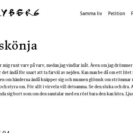
Samma liv
Petition
 skönja
r mig runt varv på varv, medan jag vindlar inåt. Även om jag drömmer 
et ändå för snart att ta farväl av nejden. Kan man be då om ett litet
. Men om händerna ändå knäpper sig och munnen glömsk om strömmar m
 och styra om. För allt i virveln vill detsamma. Se den sluka och dra
ända sig bort som om den samtalar med en röst bara den kan höra. Ljud