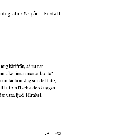
Fotografier & spår
Kontakt
mig härifrån, så nu när
 mirakel innan man är borta?
umlar bön. Jag ser det inte,
. Allt utom flackande skuggan
ar utan ljud. Mirakel.