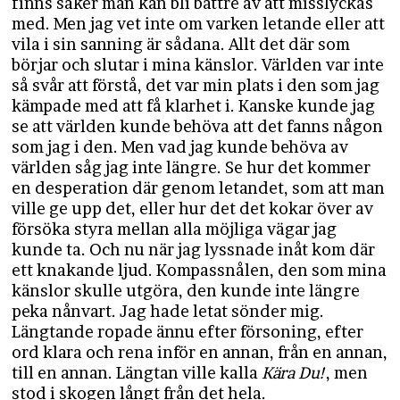
finns saker man kan bli bättre av att misslyckas
med. Men jag vet inte om varken letande eller att
vila i sin sanning är sådana. Allt det där som
börjar och slutar i mina känslor. Världen var inte
så svår att förstå, det var min plats i den som jag
kämpade med att få klarhet i. Kanske kunde jag
se att världen kunde behöva att det fanns någon
som jag i den. Men vad jag kunde behöva av
världen såg jag inte längre. Se hur det kommer
en desperation där genom letandet, som att man
ville ge upp det, eller hur det det kokar över av
försöka styra mellan alla möjliga vägar jag
kunde ta. Och nu när jag lyssnade inåt kom där
ett knakande ljud. Kompassnålen, den som mina
känslor skulle utgöra, den kunde inte längre
peka nånvart. Jag hade letat sönder mig.
Längtande ropade ännu efter försoning, efter
ord klara och rena inför en annan, från en annan,
till en annan. Längtan ville kalla
Kära Du!
, men
stod i skogen långt från det hela.